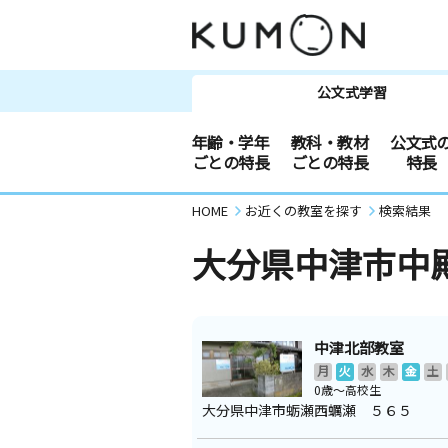
公文式学習
年齢・学年
教科・教材
公文式
ごとの特長
ごとの特長
特長
HOME
お近くの教室を探す
検索結果
大分県中津市中
中津北部教室
月
火
水
木
金
土
0歳～高校生
大分県中津市蛎瀬西蠣瀬 ５６５