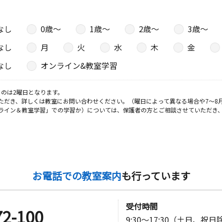
なし
0歳〜
1歳〜
2歳〜
3歳〜
なし
月
火
水
木
金
なし
オンライン&教室学習
のは2曜日となります。
ただき、詳しくは教室にお問い合わせください。（曜日によって異なる場合や7～8
ライン＆教室学習」での学習か）については、保護者の方とご相談させていただき
お電話での教室案内
も行っています
受付時間
72-100
9:30～17:30（土日、祝