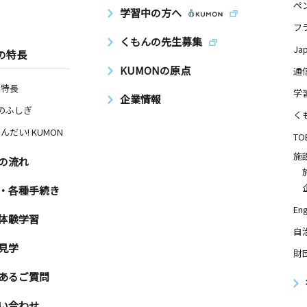
ペ
学習中の方へ
フ
くもんの先生募集
Ja
の特長
KUMONの原点
通
の特長
学
企業情報
Nのふしぎ
く
んだい! KUMON
TO
施
の流れ
・各種手続き
Eng
体験学習
自
見学
財
あるご質問
い合わせ