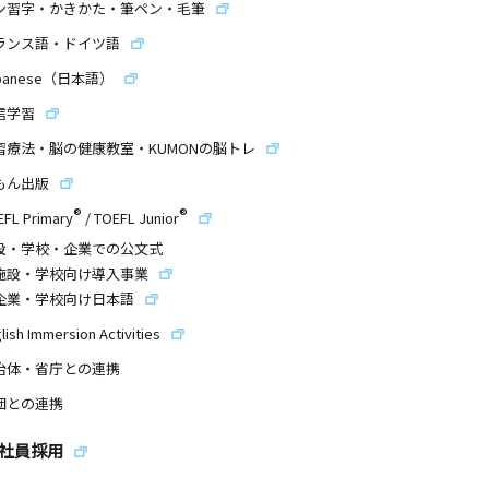
ン習字・かきかた・筆ペン・毛筆
ランス語・ドイツ語
panese（日本語）
信学習
習療法・脳の健康教室・KUMONの脳トレ
もん出版
®
®
EFL Primary
/
TOEFL Junior
設・学校・企業での公文式
施設・学校向け導入事業
企業・学校向け日本語
lish Immersion Activities
治体・省庁との連携
団との連携
社員採用