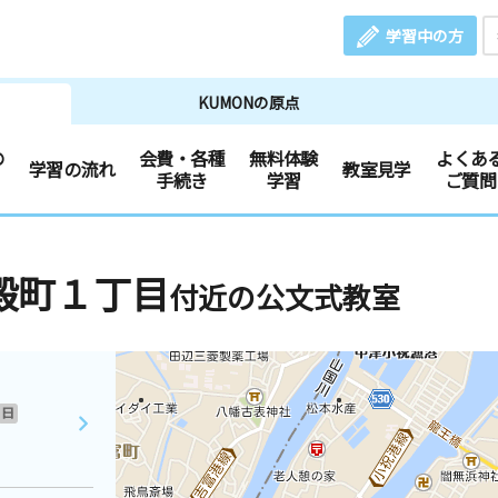
学習中の方
KUMONの原点
の
会費・各種
無料体験
よくあ
学習の流れ
教室見学
手続き
学習
ご質問
殿町１丁目
付近の公文式教室
日