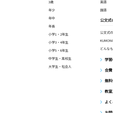
3歳
英語
年少
国語
年中
公文式
年長
公文式
小学1・2年生
KUMO
小学3・4年生
どんなも
小学5・6年生
中学生・高校生
学習
大学生・社会人
会費
無料
教室
よく
お問