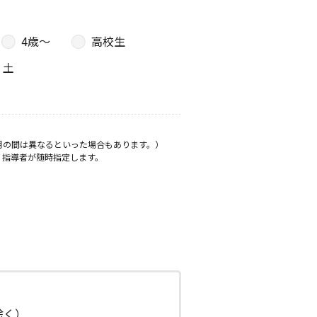
4歳〜
高校生
土
月の間は異なるといった場合もあります。）
、指導者が随時指定します。
日除く）