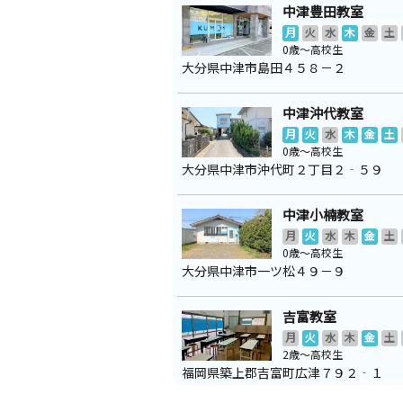
中津豊田教室
月
火
水
木
金
土
0歳～高校生
大分県中津市島田４５８－２
中津沖代教室
月
火
水
木
金
土
0歳～高校生
大分県中津市沖代町２丁目２‐５９
中津小楠教室
月
火
水
木
金
土
0歳～高校生
大分県中津市一ツ松４９－９
吉富教室
月
火
水
木
金
土
2歳～高校生
福岡県築上郡吉富町広津７９２‐１