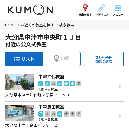
教室を探す
学習中の方
メニュー
HOME
お近くの教室を探す
検索結果
大分県中津市中央町１丁目
付近の公文式教室
さらに条件
地図
リスト
を絞り込む
中津沖代教室
月
火
水
木
金
土
日
0歳～高校生
大分県中津市沖代町２丁目２‐５９
中津豊田教室
月
火
水
木
金
土
日
0歳～高校生
大分県中津市島田４５８－２