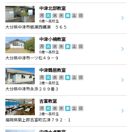
中津北部教室
月
火
水
木
金
土
日
0歳～高校生
大分県中津市蛎瀬西蠣瀬 ５６５
中津小楠教室
月
火
水
木
金
土
日
0歳～高校生
大分県中津市一ツ松４９－９
中津鶴居教室
月
火
水
木
金
土
日
2歳～高校生
大分県中津市永添２８９番３
吉富教室
月
火
水
木
金
土
日
2歳～高校生
福岡県築上郡吉富町広津７９２‐１
中津大貞教室