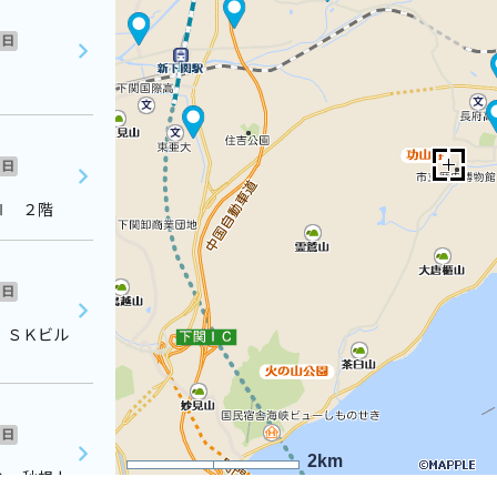
日
日
Ⅱ ２階
日
 ＳＫビル
日
2km
０ 秋根上