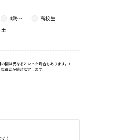
4歳〜
高校生
土
月の間は異なるといった場合もあります。）
、指導者が随時指定します。
日除く）