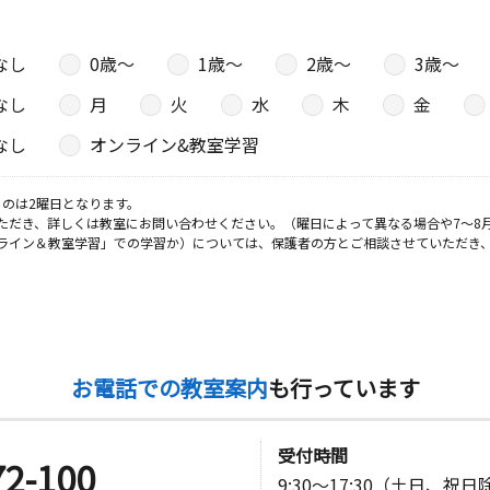
なし
0歳〜
1歳〜
2歳〜
3歳〜
日
なし
月
火
水
木
金
 ロイヤル
なし
オンライン&教室学習
のは2曜日となります。
日
ただき、詳しくは教室にお問い合わせください。（曜日によって異なる場合や7～8
ライン＆教室学習」での学習か）については、保護者の方とご相談させていただき
根新町集会
お電話での教室案内
も行っています
受付時間
72-100
9:30～17:30（土日、祝