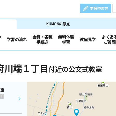
学習中の方
KUMONの原点
の
会費・各種
無料体験
よくあ
学習の流れ
教室見学
手続き
学習
ご質問
府川端１丁目
付近の公文式教室
教室
日