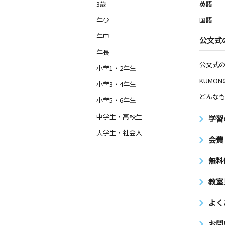
3歳
英語
年少
国語
年中
公文式
年長
公文式
小学1・2年生
KUMO
小学3・4年生
どんなも
小学5・6年生
中学生・高校生
学習
大学生・社会人
会費
無料
教室
よく
お問