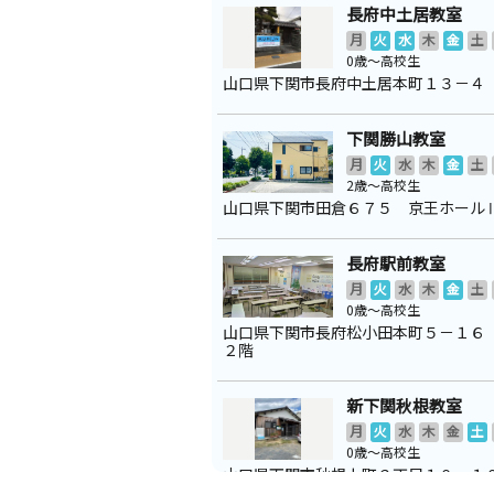
長府中土居教室
月
火
水
木
金
土
0歳～高校生
山口県下関市長府中土居本町１３－４
下関勝山教室
月
火
水
木
金
土
2歳～高校生
山口県下関市田倉６７５ 京王ホール
長府駅前教室
月
火
水
木
金
土
0歳～高校生
山口県下関市長府松小田本町５－１６
２階
新下関秋根教室
月
火
水
木
金
土
0歳～高校生
山口県下関市秋根上町２丁目１０－１
町町民館