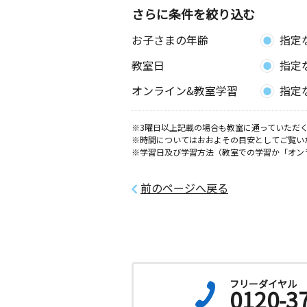
さらに条件を絞り込む
下関一の宮教室
お子さまの年齢
指定
月
火
水
木
金
土
4歳～高校生
教室日
指定
山口県下関市一の宮町３丁目２－２８
コート東亜２Ｆ
オンライン&教室学習
指定
下関秋根新町教室
※3曜日以上記載の場合も教室に通っていただく
月
火
水
木
金
土
※時間についてはおおよその目安としてご覧い
0歳～高校生
※学習日及び学習方法（教室での学習か「オン
山口県下関市秋根新町１８－２５ 秋
所
前のページへ戻る
フリーダイヤル
0120-3