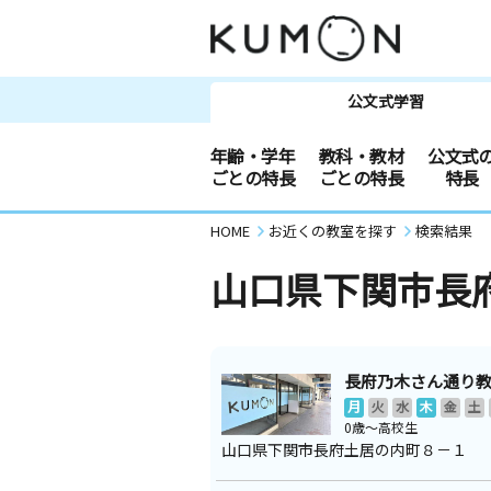
公文式学習
年齢・学年
教科・教材
公文式
ごとの特長
ごとの特長
特長
HOME
お近くの教室を探す
検索結果
山口県下関市長
長府乃木さん通り
月
火
水
木
金
土
0歳～高校生
山口県下関市長府土居の内町８－１