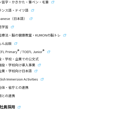
ン習字・かきかた・筆ペン・毛筆
ランス語・ドイツ語
panese（日本語）
信学習
習療法・脳の健康教室・KUMONの脳トレ
もん出版
®
®
EFL Primary
/
TOEFL Junior
設・学校・企業での公文式
施設・学校向け導入事業
企業・学校向け日本語
lish Immersion Activities
治体・省庁との連携
団との連携
社員採用