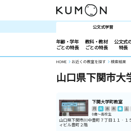
公文式学習
年齢・学年
教科・教材
公文式
ごとの特長
ごとの特長
特長
HOME
お近くの教室を探す
検索結果
山口県下関市大
下関大学町教室
月
火
水
木
金
土
0歳～高校生
山口県下関市川中豊町７丁目１１‐１
ィビル豊町２階