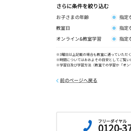
コート東亜２Ｆ
さらに条件を絞り込む
お子さまの年齢
指定
教室日
指定
オンライン&教室学習
指定
※3曜日以上記載の場合も教室に通っていただく
※時間についてはおおよその目安としてご覧い
※学習日及び学習方法（教室での学習か「オン
前のページへ戻る
フリーダイヤル
0120-3