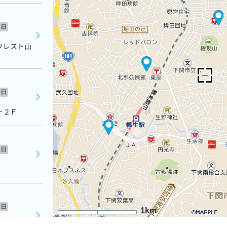
日
クレスト山
日
－２Ｆ
日
日
1km
 ロイヤル