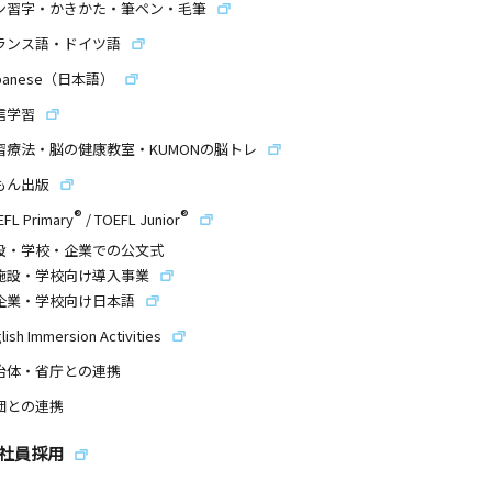
ン習字・かきかた・筆ペン・毛筆
ランス語・ドイツ語
panese（日本語）
信学習
習療法・脳の健康教室・KUMONの脳トレ
もん出版
®
®
EFL Primary
/
TOEFL Junior
設・学校・企業での公文式
施設・学校向け導入事業
企業・学校向け日本語
lish Immersion Activities
治体・省庁との連携
団との連携
社員採用