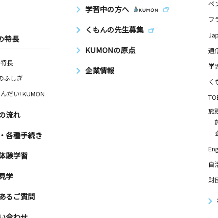
ペ
学習中の方へ
フ
くもんの先生募集
Ja
の特長
KUMONの原点
通
の特長
学
企業情報
Nのふしぎ
く
んだい! KUMON
TO
施
の流れ
・各種手続き
Eng
体験学習
自
見学
財
あるご質問
い合わせ