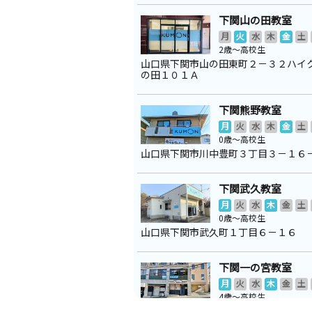
下関山の田教室
月
火
水
木
金
土
2歳～高校生
山口県下関市山の田東町２－３２ハイ
の田１０１Ａ
下関熊野教室
月
火
水
木
金
土
0歳～高校生
山口県下関市川中豊町３丁目３－１６
下関武久教室
月
火
水
木
金
土
0歳～高校生
山口県下関市武久町１丁目６－１６
下関一の宮教室
月
火
水
木
金
土
4歳～高校生
山口県下関市一の宮町３丁目２－２８