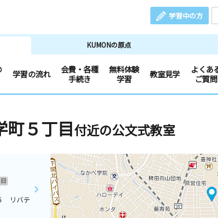
学習中の方
KUMONの原点
の
会費・各種
無料体験
よくあ
学習の流れ
教室見学
手続き
学習
ご質問
学町５丁目
付近の公文式教室
日
５ リバテ