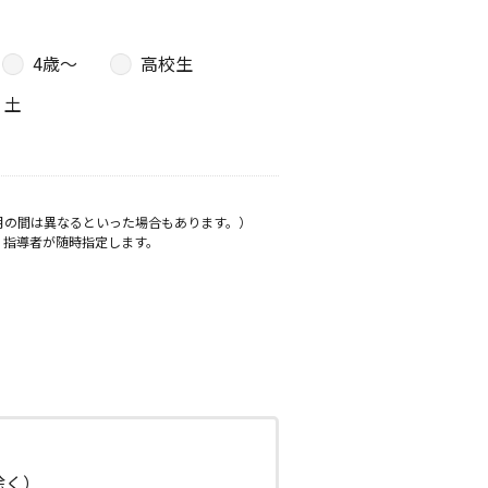
4歳〜
高校生
土
月の間は異なるといった場合もあります。）
、指導者が随時指定します。
日除く）