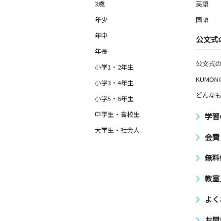
3歳
英語
年少
国語
年中
公文式
年長
公文式
小学1・2年生
KUMO
小学3・4年生
どんなも
小学5・6年生
中学生・高校生
学習
大学生・社会人
会費
無料
教室
よく
お問