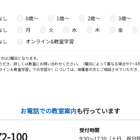
なし
0歳〜
1歳〜
2歳〜
3歳〜
なし
月
火
水
木
金
なし
オンライン&教室学習
のは2曜日となります。
ただき、詳しくは教室にお問い合わせください。（曜日によって異なる場合や7～8
ライン＆教室学習」での学習か）については、保護者の方とご相談させていただき
お電話での教室案内
も行っています
受付時間
72-100
9:30～17:30（土日、祝