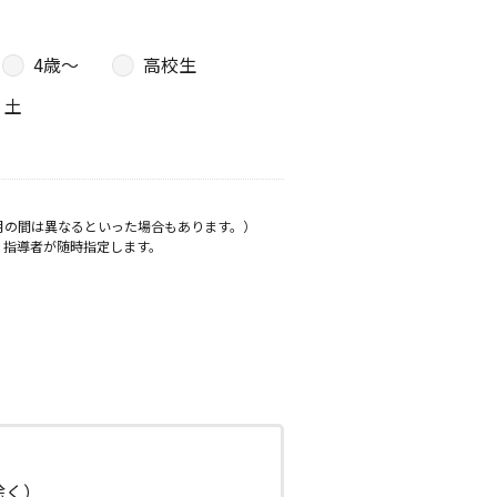
4歳〜
高校生
土
月の間は異なるといった場合もあります。）
、指導者が随時指定します。
日除く）