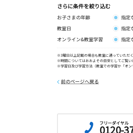
さらに条件を絞り込む
下関新垢田教室
お子さまの年齢
指定
月
火
水
木
金
土
0歳～高校生
教室日
指定
山口県下関市新垢田西町１丁目３－１
コミュニティ会館
オンライン&教室学習
指定
門司栄町教室
※3曜日以上記載の場合も教室に通っていただく
月
火
水
木
金
土
※時間についてはおおよその目安としてご覧い
2歳～高校生
※学習日及び学習方法（教室での学習か「オン
福岡県北九州市門司区栄町４－２６ 
ル２Ｆ
前のページへ戻る
下関迫教室
月
火
水
木
金
土
1歳～高校生
山口県下関市彦島迫町５丁目８－１３
フリーダイヤル
0120-3