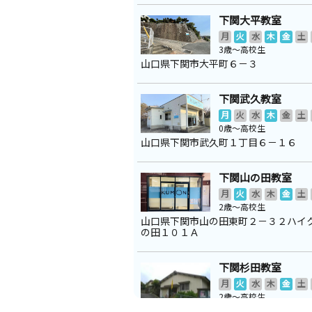
下関大平教室
月
火
水
木
金
土
3歳～高校生
山口県下関市大平町６－３
下関武久教室
月
火
水
木
金
土
0歳～高校生
山口県下関市武久町１丁目６－１６
下関山の田教室
月
火
水
木
金
土
2歳～高校生
山口県下関市山の田東町２－３２ハイ
の田１０１Ａ
下関杉田教室
月
火
水
木
金
土
2歳～高校生
山口県下関市彦島杉田町２丁目３ 杉