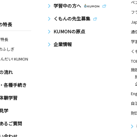
ペ
学習中の方へ
フ
くもんの先生募集
Ja
の特長
KUMONの原点
通
の特長
学
企業情報
Nのふしぎ
く
んだい! KUMON
TO
施
の流れ
・各種手続き
Eng
体験学習
自
見学
財
あるご質問
い合わせ