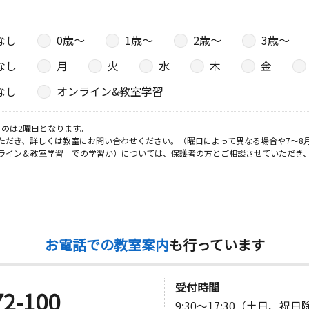
なし
0歳〜
1歳〜
2歳〜
3歳〜
日
なし
月
火
水
木
金
４ 新垢田
なし
オンライン&教室学習
のは2曜日となります。
日
ただき、詳しくは教室にお問い合わせください。（曜日によって異なる場合や7～8
ライン＆教室学習」での学習か）については、保護者の方とご相談させていただき
カモメホー
日
お電話での教室案内
も行っています
受付時間
72-100
9:30～17:30（土日、祝