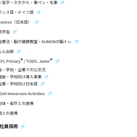
ン習字・かきかた・筆ペン・毛筆
ランス語・ドイツ語
panese（日本語）
信学習
習療法・脳の健康教室・KUMONの脳トレ
もん出版
®
®
EFL Primary
/
TOEFL Junior
設・学校・企業での公文式
施設・学校向け導入事業
企業・学校向け日本語
lish Immersion Activities
治体・省庁との連携
団との連携
社員採用