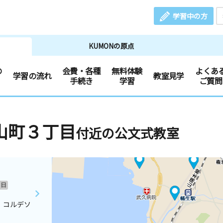
学習中の方
KUMONの原点
の
会費・各種
無料体験
よくあ
学習の流れ
教室見学
手続き
学習
ご質問
山町３丁目
付近の公文式教室
日
 コルデソ