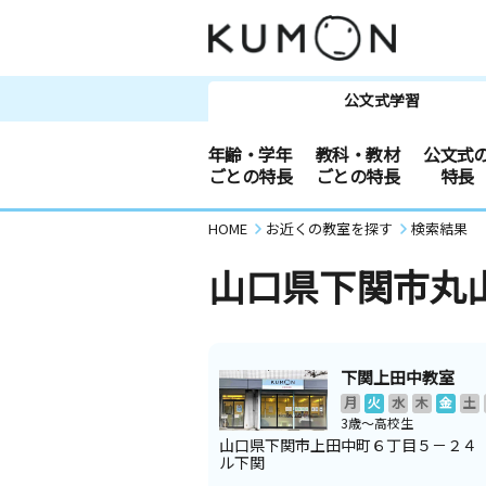
公文式学習
年齢・学年
教科・教材
公文式
ごとの特長
ごとの特長
特長
HOME
お近くの教室を探す
検索結果
山口県下関市丸
下関上田中教室
月
火
水
木
金
土
3歳～高校生
山口県下関市上田中町６丁目５－２４
ル下関