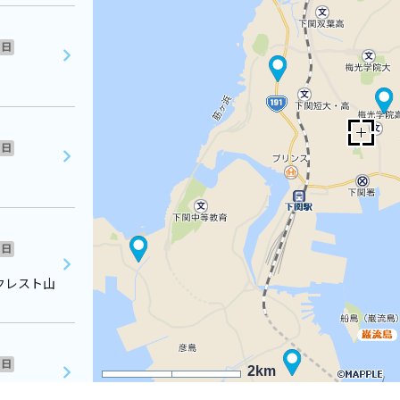
日
日
日
クレスト山
日
2km
田町民館