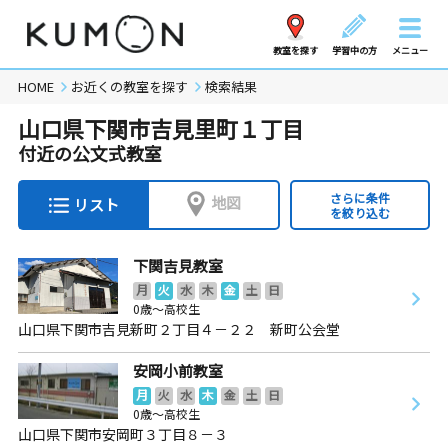
教室を探す
学習中の方
メニュー
HOME
お近くの教室を探す
検索結果
山口県下関市吉見里町１丁目
付近の公文式教室
さらに条件
地図
リスト
を絞り込む
下関吉見教室
月
火
水
木
金
土
日
0歳～高校生
山口県下関市吉見新町２丁目４－２２ 新町公会堂
安岡小前教室
月
火
水
木
金
土
日
0歳～高校生
山口県下関市安岡町３丁目８－３