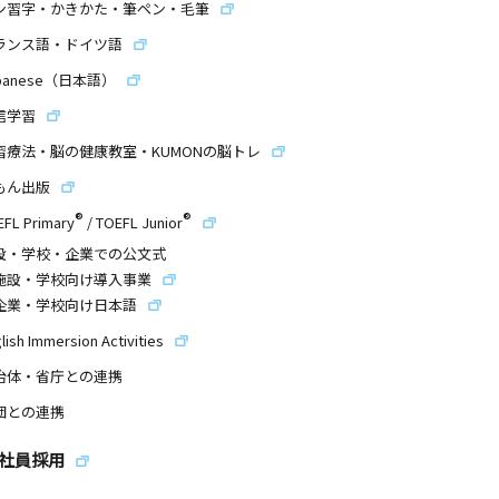
ン習字・かきかた・筆ペン・毛筆
ランス語・ドイツ語
panese（日本語）
信学習
習療法・脳の健康教室・KUMONの脳トレ
もん出版
®
®
EFL Primary
/
TOEFL Junior
設・学校・企業での公文式
施設・学校向け導入事業
企業・学校向け日本語
lish Immersion Activities
治体・省庁との連携
団との連携
社員採用