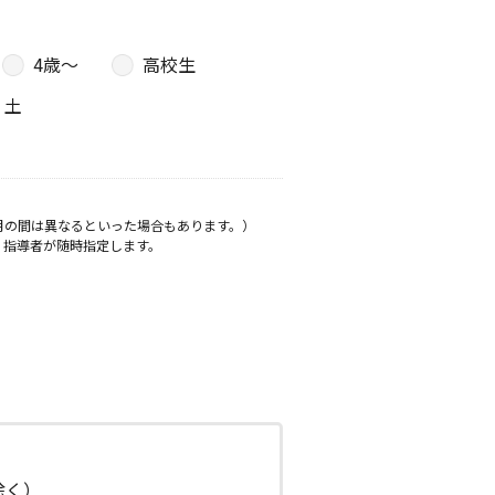
4歳〜
高校生
土
月の間は異なるといった場合もあります。）
、指導者が随時指定します。
日除く）