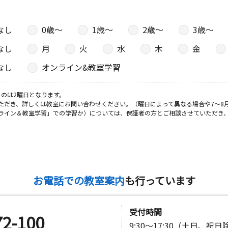
なし
0歳〜
1歳〜
2歳〜
3歳〜
なし
月
火
水
木
金
なし
オンライン&教室学習
のは2曜日となります。
ただき、詳しくは教室にお問い合わせください。（曜日によって異なる場合や7～8
ライン＆教室学習」での学習か）については、保護者の方とご相談させていただき
お電話での教室案内
も行っています
受付時間
72-100
9:30～17:30（土日、祝