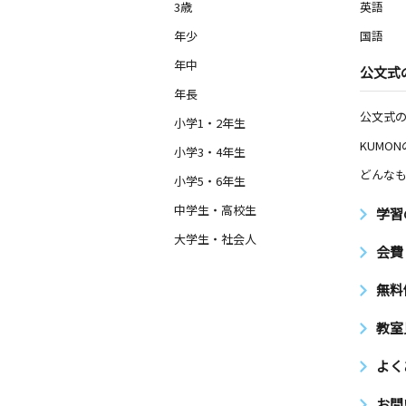
3歳
英語
年少
国語
年中
公文式
年長
公文式
小学1・2年生
KUMO
小学3・4年生
どんなも
小学5・6年生
中学生・高校生
学習
大学生・社会人
会費
無料
教室
よく
お問