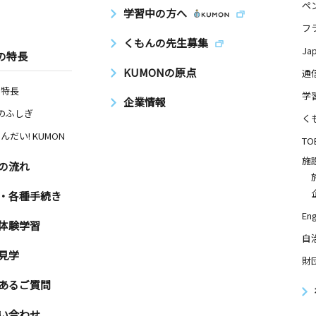
ペ
学習中の方へ
フ
くもんの先生募集
Ja
の特長
KUMONの原点
通
の特長
学
企業情報
Nのふしぎ
く
んだい! KUMON
TO
施
の流れ
・各種手続き
Eng
体験学習
自
見学
財
あるご質問
い合わせ