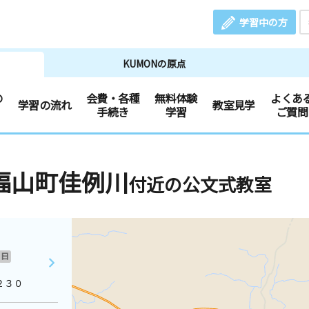
学習中の方
KUMONの原点
の
会費・各種
無料体験
よくあ
学習の流れ
教室見学
手続き
学習
ご質問
福山町佳例川
付近の公文式教室
日
２３０