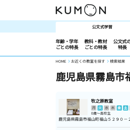
公文式学習
年齢・学年
教科・教材
公文式
ごとの特長
ごとの特長
特長
HOME
お近くの教室を探す
検索結果
鹿児島県霧島市
牧之原教室
月
火
水
木
金
土
0歳～高校生
鹿児島県霧島市福山町福山５２９０－