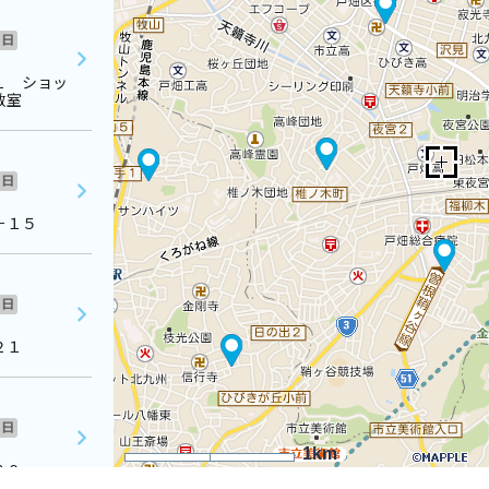
日
１ ショッ
教室
日
－１５
日
２１
日
1km
３０