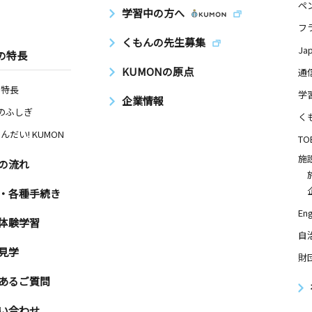
ペ
日
学習中の方へ
フ
１３－１
くもんの先生募集
Ja
の特長
KUMONの原点
通
の特長
学
企業情報
Nのふしぎ
く
んだい! KUMON
TO
施
の流れ
・各種手続き
Eng
体験学習
自
見学
財
あるご質問
い合わせ