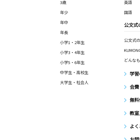
3歳
英語
月
火
水
木
金
土
0歳～高校生
年少
国語
福岡県北九州市小倉北区下到津４丁目
９ ラフィーネ到津学園通り１０３
年中
公文式
年長
公文式
小学1・2年生
KUMO
小学3・4年生
どんなも
小学5・6年生
中学生・高校生
学習
大学生・社会人
会費
無料
教室
よく
お問