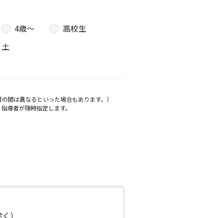
4歳〜
高校生
土
月の間は異なるといった場合もあります。）
、指導者が随時指定します。
日除く）