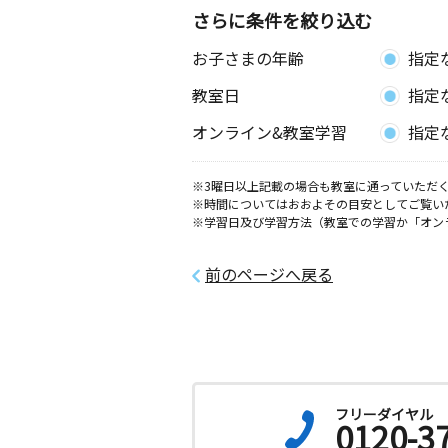
さらに条件を絞り込む
小倉井堀教室
お子さまの年齢
指定
月
火
水
木
金
土
3歳～高校生
教室日
指定
福岡県北九州市小倉北区井堀３丁目１
オンライン&教室学習
指定
戸畑新池教室
月
火
水
木
金
土
※3曜日以上記載の場合も教室に通っていただく
0歳～高校生
※時間についてはおおよその目安としてご覧い
福岡県北九州市戸畑区新池２丁目８
※学習日及び学習方法（教室での学習か「オン
エレガントプラザ１０６号
前のページへ戻る
八幡白川教室
月
火
水
木
金
土
0歳～高校生
福岡県北九州市八幡東区白川町１１－
八幡枝光教室
月
火
水
木
金
土
フリーダイヤル
0120-3
3歳～中学生