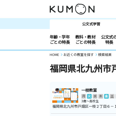
公文式学習
年齢・学年
教科・教材
公文式
ごとの特長
ごとの特長
特長
HOME
お近くの教室を探す
検索結果
福岡県北九州市
一枝教室
月
火
水
木
金
土
3歳～高校生
福岡県北九州市戸畑区一枝２丁目６－