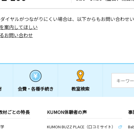
６－４ 枝
ーダイヤルがつながりにくい場合は、以下からもお問い合わせい
を案内してほしい
日
るお問い合わせ
５－３ け
日
１５
材
会費・
各種手続き
教室検索
日
６ アルカ
教材ごとの特長
KUMON体験者の声
事
数学
KUMON BUZZ PLACE（口コミサイト）
Ba