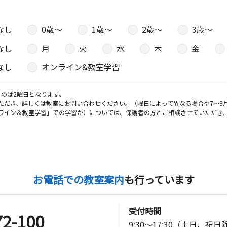
なし
0歳〜
1歳〜
2歳〜
3歳〜
日
なし
月
火
水
木
金
－７
なし
オンライン&教室学習
日
のは2曜日となります。
ただき、詳しくは教室にお問い合わせください。（曜日によって異なる場合や7～8
番－１０号
ライン＆教室学習」での学習か）については、保護者の方とご相談させていただき
日
１
お電話での教室案内
も行っています
日
受付時間
72-100
9:30～17:30（土日、祝