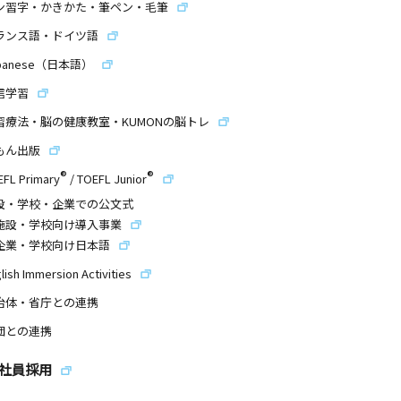
ン習字・かきかた・筆ペン・毛筆
ランス語・ドイツ語
panese（日本語）
信学習
習療法・脳の健康教室・KUMONの脳トレ
もん出版
®
®
EFL Primary
/
TOEFL Junior
設・学校・企業での公文式
施設・学校向け導入事業
企業・学校向け日本語
lish Immersion Activities
治体・省庁との連携
団との連携
社員採用