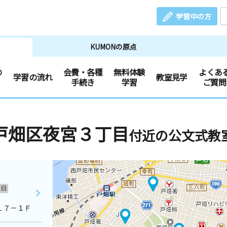
学習中の方
KUMONの原点
の
会費・各種
無料体験
よくあ
学習の流れ
教室見学
手続き
学習
ご質問
戸畑区夜宮３丁目
付近の公文式教
日
１７－１Ｆ