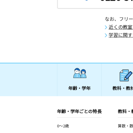
福岡県北九州市八幡東区枝光４丁目１
光コミュニティクラブ
なお、フリ
小倉中井教室
近くの教室
月
火
水
木
金
土
4歳～高校生
学習に関す
福岡県北九州市小倉北区中井１丁目１
やき通り内山２Ｆ ２０２号室
小倉高峰教室
月
火
水
木
金
土
0歳～高校生
福岡県北九州市小倉北区高峰町１３－
年齢・学年
教科・教
小倉泉台教室
月
火
水
木
金
土
0歳～中学生
福岡県北九州市小倉北区金鶏町６－１
年齢・学年ごとの特長
教科・
ンシェルビル１Ｆ
0～2歳
算数・
小倉到津教室