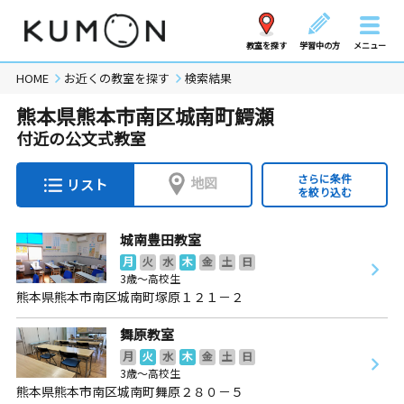
教室を探す
学習中の方
メニュー
HOME
お近くの教室を探す
検索結果
熊本県熊本市南区城南町鰐瀬
付近の公文式教室
さらに条件
地図
リスト
を絞り込む
城南豊田教室
月
火
水
木
金
土
日
3歳～高校生
熊本県熊本市南区城南町塚原１２１－２
舞原教室
月
火
水
木
金
土
日
3歳～高校生
熊本県熊本市南区城南町舞原２８０－５