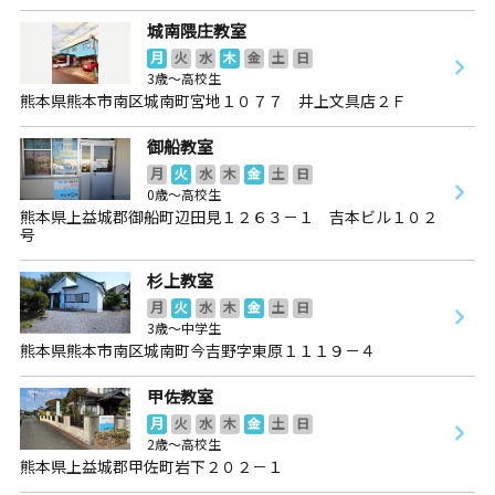
城南隈庄教室
月
火
水
木
金
土
日
3歳～高校生
熊本県熊本市南区城南町宮地１０７７ 井上文具店２Ｆ
御船教室
月
火
水
木
金
土
日
0歳～高校生
熊本県上益城郡御船町辺田見１２６３－１ 吉本ビル１０２
号
杉上教室
月
火
水
木
金
土
日
3歳～中学生
熊本県熊本市南区城南町今吉野字東原１１１９－４
甲佐教室
月
火
水
木
金
土
日
2歳～高校生
熊本県上益城郡甲佐町岩下２０２－１