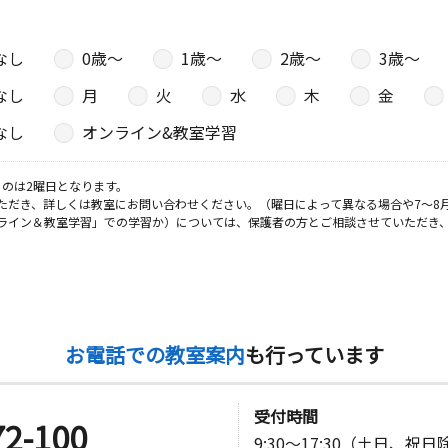
なし
0歳〜
1歳〜
2歳〜
3歳〜
なし
月
火
水
木
金
なし
オンライン&教室学習
のは2曜日となります。
ただき、詳しくは教室にお問い合わせください。（曜日によって異なる場合や7～8
ライン＆教室学習」での学習か）については、保護者の方とご相談させていただき
お電話での教室案内
も行っています
受付時間
72-100
9:30～17:30（土日、祝