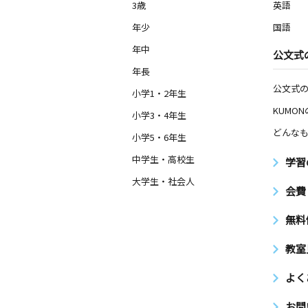
3歳
英語
年少
国語
年中
公文式
年長
公文式
小学1・2年生
KUMO
小学3・4年生
どんなも
小学5・6年生
中学生・高校生
学習
大学生・社会人
会費
無料
教室
よく
お問