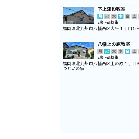
下上津役教室
月
火
水
木
金
土
2歳～高校生
福岡県北九州市八幡西区大平１丁目５
八幡上の原教室
月
火
水
木
金
土
2歳～高校生
福岡県北九州市八幡西区上の原４丁
つどいの家