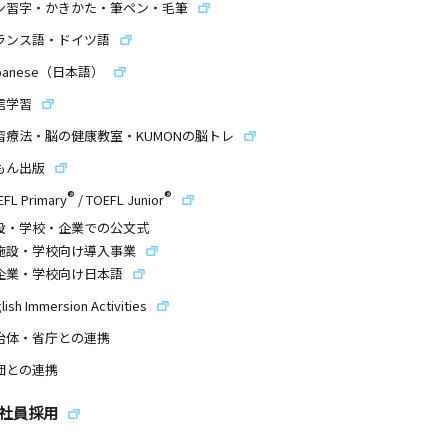
ン習字・かきかた・筆ペン・毛筆
ランス語・ドイツ語
panese（日本語）
信学習
習療法・脳の健康教室・KUMONの脳トレ
もん出版
®
®
EFL Primary
/
TOEFL Junior
設・学校・企業での公文式
施設・学校向け導入事業
企業・学校向け日本語
lish Immersion Activities
治体・省庁との連携
団との連携
社員採用