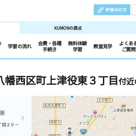
学習中の方
KUMONの原点
の
会費・各種
無料体験
よくあ
学習の流れ
教室見学
手続き
学習
ご質問
八幡西区町上津役東３丁目
付近
日
丁目２０－