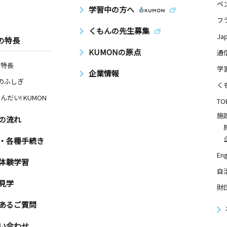
ペ
学習中の方へ
フ
くもんの先生募集
Ja
の特長
KUMONの原点
通
の特長
学
企業情報
Nのふしぎ
く
んだい! KUMON
TO
施
の流れ
・各種手続き
Eng
体験学習
自
見学
財
あるご質問
い合わせ