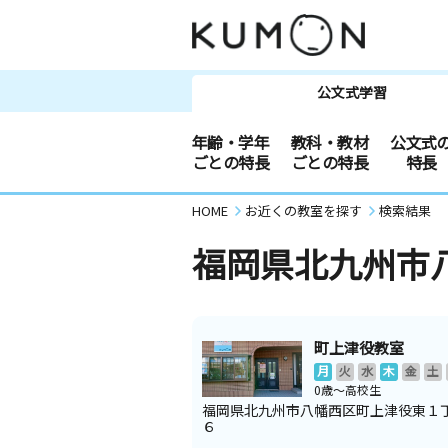
公文式学習
年齢・学年
教科・教材
公文式
ごとの特長
ごとの特長
特長
HOME
お近くの教室を探す
検索結果
福岡県北九州市
町上津役教室
月
火
水
木
金
土
0歳～高校生
福岡県北九州市八幡西区町上津役東１
６