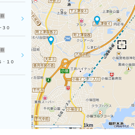
日
－３０
日
目６‐１０
1km