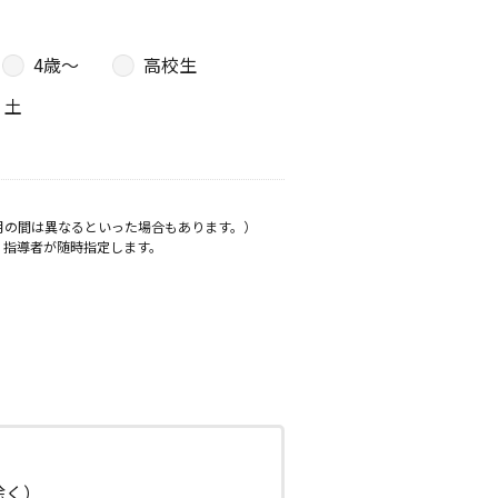
4歳〜
高校生
土
月の間は異なるといった場合もあります。）
、指導者が随時指定します。
日除く）