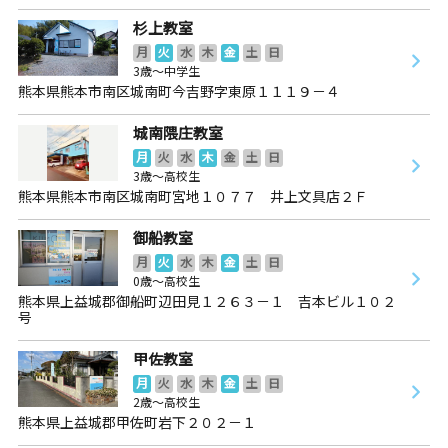
杉上教室
月
火
水
木
金
土
日
3歳～中学生
熊本県熊本市南区城南町今吉野字東原１１１９－４
城南隈庄教室
月
火
水
木
金
土
日
3歳～高校生
熊本県熊本市南区城南町宮地１０７７ 井上文具店２Ｆ
御船教室
月
火
水
木
金
土
日
0歳～高校生
熊本県上益城郡御船町辺田見１２６３－１ 吉本ビル１０２
号
甲佐教室
月
火
水
木
金
土
日
2歳～高校生
熊本県上益城郡甲佐町岩下２０２－１