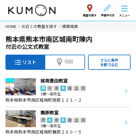
教室を探す
学習中の方
メニュー
HOME
お近くの教室を探す
検索結果
熊本県熊本市南区城南町陳内
付近の公文式教室
さらに条件
地図
リスト
を絞り込む
城南豊田教室
月
火
水
木
金
土
日
3歳～高校生
熊本県熊本市南区城南町塚原１２１－２
舞原教室
月
火
水
木
金
土
日
3歳～高校生
熊本県熊本市南区城南町舞原２８０－５