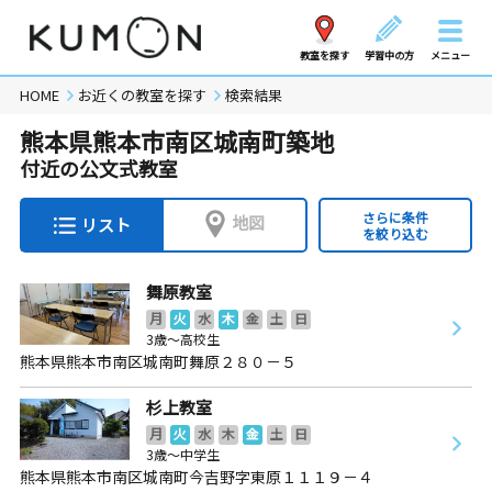
教室を探す
学習中の方
メニュー
HOME
お近くの教室を探す
検索結果
熊本県熊本市南区城南町築地
付近の公文式教室
さらに条件
地図
リスト
を絞り込む
舞原教室
月
火
水
木
金
土
日
3歳～高校生
熊本県熊本市南区城南町舞原２８０－５
杉上教室
月
火
水
木
金
土
日
3歳～中学生
熊本県熊本市南区城南町今吉野字東原１１１９－４