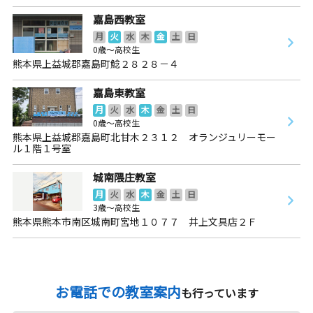
嘉島西教室
月
火
水
木
金
土
日
0歳～高校生
熊本県上益城郡嘉島町鯰２８２８－４
嘉島東教室
月
火
水
木
金
土
日
0歳～高校生
熊本県上益城郡嘉島町北甘木２３１２ オランジュリーモー
ル１階１号室
城南隈庄教室
月
火
水
木
金
土
日
3歳～高校生
熊本県熊本市南区城南町宮地１０７７ 井上文具店２Ｆ
お電話での教室案内
も行っています