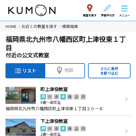
教室を探す
学習中の方
メニュー
HOME
お近くの教室を探す
検索結果
福岡県北九州市八幡西区町上津役東１丁
目
付近の公文式教室
さらに条件
地図
リスト
を絞り込む
町上津役教室
月
火
水
木
金
土
日
0歳～高校生
福岡県北九州市八幡西区町上津役東１丁目２０－６
下上津役教室
月
火
水
木
金
土
日
2歳～高校生