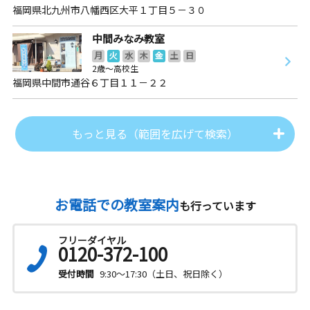
福岡県北九州市八幡西区大平１丁目５－３０
中間みなみ教室
月
火
水
木
金
土
日
2歳～高校生
福岡県中間市通谷６丁目１１－２２
もっと見る（範囲を広げて検索）
お電話での教室案内
も行っています
フリーダイヤル
0120-372-100
受付時間
9:30～17:30（土日、祝日除く）