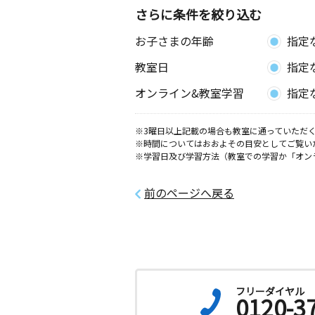
さらに条件を絞り込む
八幡ＡＮＯＵ教室
お子さまの年齢
指定
月
火
水
木
金
土
0歳～高校生
教室日
指定
福岡県北九州市八幡西区穴生１丁目２
イツグランデ１０３号
オンライン&教室学習
指定
幸神教室
※3曜日以上記載の場合も教室に通っていただく
月
火
水
木
金
土
※時間についてはおおよその目安としてご覧い
0歳～高校生
※学習日及び学習方法（教室での学習か「オン
福岡県北九州市八幡西区幸神３丁目１
アパート２０１
前のページへ戻る
八幡今池教室
月
火
水
木
金
土
2歳～中学生
福岡県北九州市八幡西区里中２丁目
ピボットコート今池
フリーダイヤル
0120-3
東鳴水教室