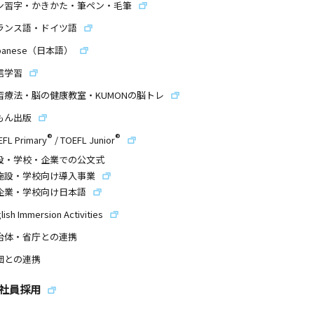
ン習字・かきかた・筆ペン・毛筆
ランス語・ドイツ語
panese（日本語）
信学習
習療法・脳の健康教室・KUMONの脳トレ
もん出版
®
®
EFL Primary
/
TOEFL Junior
設・学校・企業での公文式
施設・学校向け導入事業
企業・学校向け日本語
lish Immersion Activities
治体・省庁との連携
団との連携
社員採用