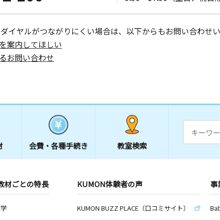
日
９－２０
ーダイヤルがつながりにくい場合は、以下からもお問い合わせい
を案内してほしい
るお問い合わせ
日
－１５ は
材
会費・
各種手続き
教室検索
教材ごとの特長
KUMON体験者の声
事
数学
KUMON BUZZ PLACE（口コミサイト）
Ba