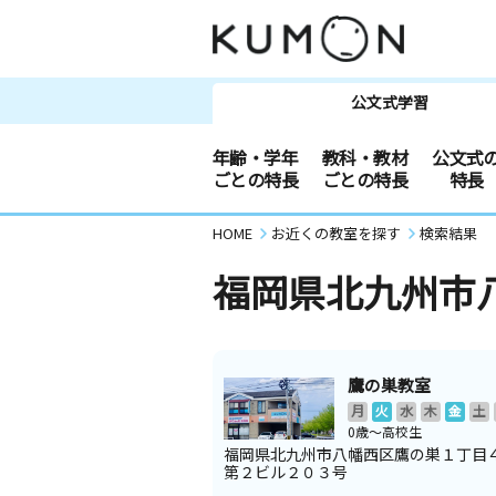
公文式学習
年齢・学年
教科・教材
公文式
ごとの特長
ごとの特長
特長
HOME
お近くの教室を探す
検索結果
福岡県北九州市
鷹の巣教室
月
火
水
木
金
土
0歳～高校生
福岡県北九州市八幡西区鷹の巣１丁目
第２ビル２０３号