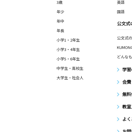
3歳
英語
年少
国語
年中
公文式
年長
公文式
小学1・2年生
KUMO
小学3・4年生
どんなも
小学5・6年生
中学生・高校生
学習
大学生・社会人
会費
無料
教室
よく
お問