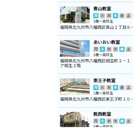
青山教室
月
火
水
木
金
土
3歳～高校生
福岡県北九州市八幡西区青山１丁目８
あいおい教室
月
火
水
木
金
土
2歳～高校生
福岡県北九州市八幡西区相生町２－１
ア相生２階
東王子教室
月
火
水
木
金
土
1歳～高校生
福岡県北九州市八幡西区東王子町１０
熊西教室
月
火
水
木
金
土
0歳～高校生
福岡県北九州市八幡西区熊西２丁目８