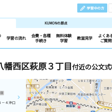
学習中の方
KUMONの原点
の
会費・各種
無料体験
よくあ
学習の流れ
教室見学
手続き
学習
ご質問
八幡西区萩原３丁目
付近の公文式
日
４－４沖口