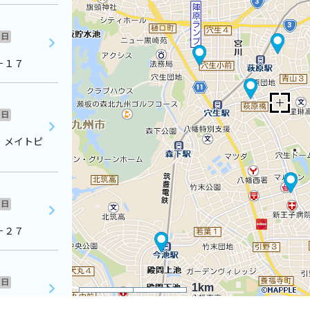
日
－１７
日
 メイトピ
日
－２７
日
1km
－１５