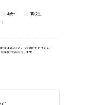
4歳〜
高校生
土
月の間は異なるといった場合もあります。）
、指導者が随時指定します。
日除く）