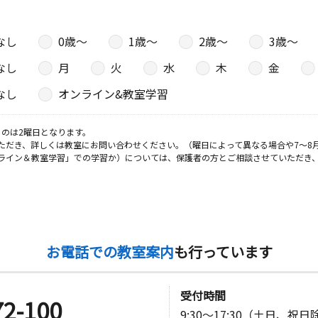
なし
0歳〜
1歳〜
2歳〜
3歳〜
日
なし
月
火
水
木
金
０－９ ハ
なし
オンライン&教室学習
のは2曜日となります。
日
ただき、詳しくは教室にお問い合わせください。（曜日によって異なる場合や7～8
ライン＆教室学習」での学習か）については、保護者の方とご相談させていただき
－２ 小田
日
お電話での教室案内
も行っています
１７－１３
受付時間
72-100
9:30～17:30（土日、祝