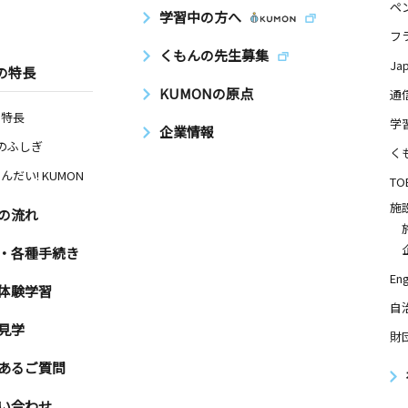
ペ
学習中の方へ
フ
くもんの先生募集
Ja
の特長
KUMONの原点
通
の特長
学
企業情報
Nのふしぎ
く
んだい! KUMON
TO
施
の流れ
・各種手続き
Eng
体験学習
自
見学
財
あるご質問
い合わせ