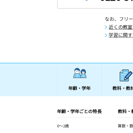
月
火
水
木
金
土
0歳～高校生
福岡県北九州市八幡西区東鳴水２丁目
なお、フリ
近くの教室
黒崎教室
学習に関す
月
火
水
木
金
土
0歳～高校生
福岡県北九州市八幡西区熊手１丁目２
らビル２階
年齢・学年
教科・教
年齢・学年ごとの特長
教科・
0～2歳
算数・