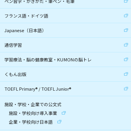
ペン習字・かきかた・筆ペン・毛筆
フランス語・ドイツ語
Japanese（日本語）
通信学習
学習療法・脳の健康教室・KUMONの脳トレ
くもん出版
TOEFL Primary
®
/
TOEFL Junior
®
施設・学校・企業での公文式
施設・学校向け導入事業
企業・学校向け日本語