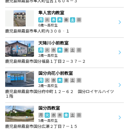
鹿児島県霧島市隼人町住吉１６０４－３
隼人宮内教室
月
火
水
木
金
土
日
0歳～高校生
鹿児島県霧島市隼人町内３０８‐１
天降川小前教室
月
火
水
木
金
土
日
2歳～高校生
鹿児島県霧島市国分福島１丁目２－３７－２
国分向花小前教室
月
火
水
木
金
土
日
2歳～高校生
鹿児島県霧島市国分府中町１２－６２ 国分ロイヤルハイツ
１階
国分西教室
月
火
水
木
金
土
日
5歳～高校生
鹿児島県霧島市国分広瀬２丁目７－１５