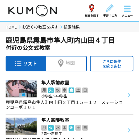
教室を探す
学習中の方
メニュー
HOME
お近くの教室を探す
検索結果
鹿児島県霧島市隼人町内山田４丁目
付近の公文式教室
さらに条件
地図
リスト
を絞り込む
隼人駅前教室
月
火
水
木
金
土
日
小学生～中学生
鹿児島県霧島市隼人町内山田２丁目１５ー１２ ステーショ
ンコーポ１０１
隼人富隈教室
月
火
水
木
金
土
日
2歳～高校生