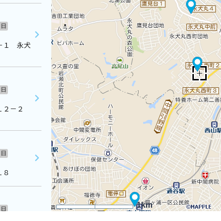
日
－１ 永犬
日
１２－２
日
１８
1km
日