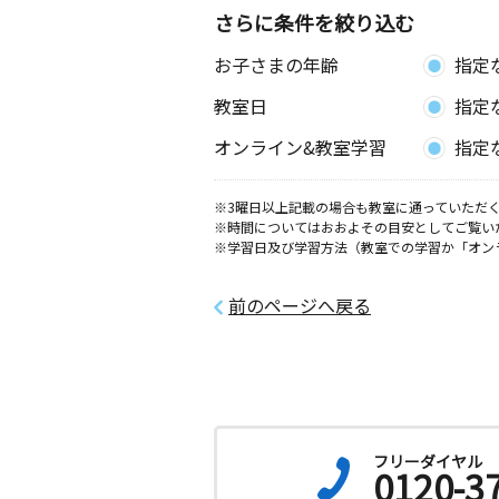
福岡県北九州市八幡西区里中２丁目
さらに条件を絞り込む
ピボットコート今池
お子さまの年齢
指定
泉ヶ浦教室
教室日
指定
月
火
水
木
金
土
3歳～高校生
オンライン&教室学習
指定
福岡県北九州市八幡西区泉ケ浦３丁目
※3曜日以上記載の場合も教室に通っていただく
東中間駅前教室
※時間についてはおおよその目安としてご覧い
月
火
水
木
金
土
※学習日及び学習方法（教室での学習か「オン
0歳～高校生
福岡県中間市東中間３丁目２－７
前のページへ戻る
八幡上の原教室
月
火
水
木
金
土
2歳～高校生
福岡県北九州市八幡西区上の原４丁
つどいの家
フリーダイヤル
0120-3
下上津役教室