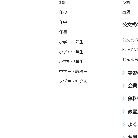
3歳
英語
年少
国語
年中
公文式
年長
公文式
小学1・2年生
KUMO
小学3・4年生
どんなも
小学5・6年生
中学生・高校生
学習
大学生・社会人
会費
無料
教室
よく
お問