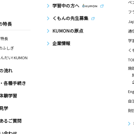
ペ
学習中の方へ
フ
くもんの先生募集
Ja
の特長
KUMONの原点
通
の特長
学
企業情報
Nのふしぎ
く
んだい! KUMON
TO
施
の流れ
・各種手続き
Eng
体験学習
自
見学
財
あるご質問
い合わせ