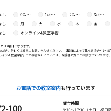
１７－１３
なし
0歳〜
1歳〜
2歳〜
3歳〜
なし
月
火
水
木
金
日
なし
オンライン&教室学習
４－１９
のは2曜日となります。
ただき、詳しくは教室にお問い合わせください。（曜日によって異なる場合や7～8
日
ライン＆教室学習」での学習か）については、保護者の方とご相談させていただき
日
お電話での教室案内
も行っています
目６‐１０
受付時間
72-100
9:30～17:30（土日、祝