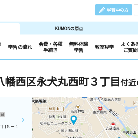
学習中の方
KUMONの原点
の
会費・各種
無料体験
よくあ
学習の流れ
教室見学
手続き
学習
ご質問
八幡西区永犬丸西町３丁目
付近
日
丁目８－１