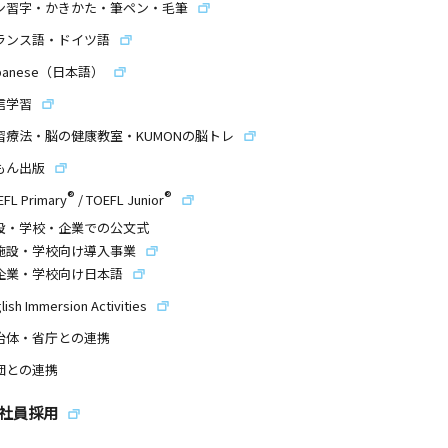
ン習字・かきかた・筆ペン・毛筆
ランス語・ドイツ語
panese（日本語）
信学習
習療法・脳の健康教室・KUMONの脳トレ
もん出版
®
®
EFL Primary
/
TOEFL Junior
設・学校・企業での公文式
施設・学校向け導入事業
企業・学校向け日本語
lish Immersion Activities
治体・省庁との連携
団との連携
社員採用