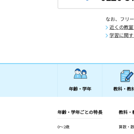
月
火
水
木
金
土
2歳～高校生
福岡県北九州市八幡西区大平１丁目５
なお、フリ
近くの教室
学習に関す
年齢・学年
教科・教
年齢・学年ごとの特長
教科・
0～2歳
算数・