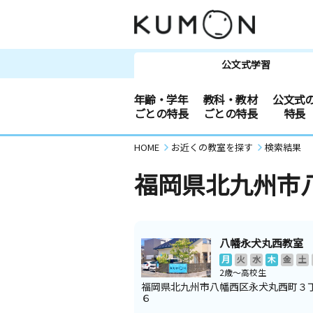
公文式学習
年齢・学年
教科・教材
公文式
ごとの特長
ごとの特長
特長
HOME
お近くの教室を探す
検索結果
福岡県北九州市
八幡永犬丸西教室
月
火
水
木
金
土
2歳～高校生
福岡県北九州市八幡西区永犬丸西町３
６