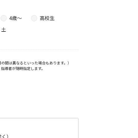
4歳〜
高校生
土
月の間は異なるといった場合もあります。）
、指導者が随時指定します。
日除く）