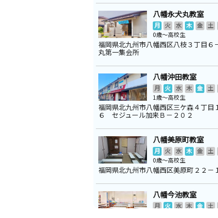
八幡永犬丸教室
月
火
水
木
金
土
0歳～高校生
福岡県北九州市八幡西区八枝３丁目６
丸第一集会所
八幡沖田教室
月
火
水
木
金
土
1歳～高校生
福岡県北九州市八幡西区三ケ森４丁目
６ セジュール加来Ｂ－２０２
八幡美原町教室
月
火
水
木
金
土
0歳～高校生
福岡県北九州市八幡西区美原町２２－
八幡今池教室
月
火
水
木
金
土
2歳～中学生