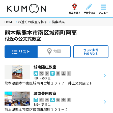
教室を探す
学習中の方
メニュー
HOME
お近くの教室を探す
検索結果
熊本県熊本市南区城南町阿高
付近の公文式教室
さらに条件
地図
リスト
を絞り込む
城南隈庄教室
月
火
水
木
金
土
日
3歳～高校生
熊本県熊本市南区城南町宮地１０７７ 井上文具店２Ｆ
城南豊田教室
月
火
水
木
金
土
日
3歳～高校生
熊本県熊本市南区城南町塚原１２１－２