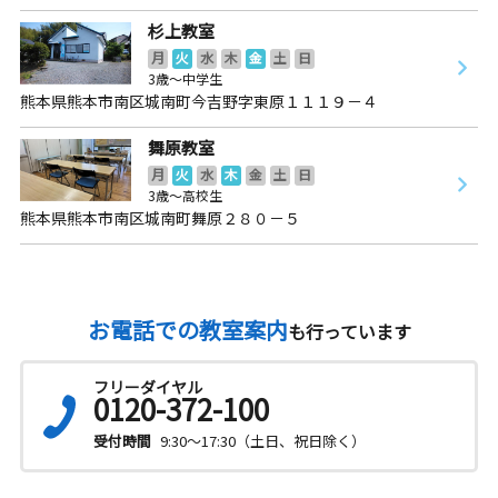
杉上教室
月
火
水
木
金
土
日
3歳～中学生
熊本県熊本市南区城南町今吉野字東原１１１９－４
舞原教室
月
火
水
木
金
土
日
3歳～高校生
熊本県熊本市南区城南町舞原２８０－５
お電話での教室案内
も行っています
フリーダイヤル
0120-372-100
受付時間
9:30～17:30（土日、祝日除く）