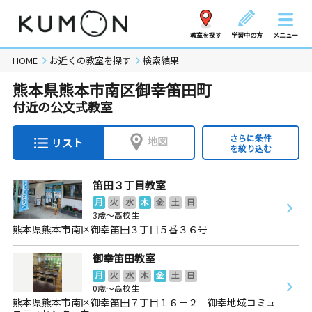
教室を探す
学習中の方
メニュー
HOME
お近くの教室を探す
検索結果
熊本県熊本市南区御幸笛田町
付近の公文式教室
さらに条件
地図
リスト
を絞り込む
笛田３丁目教室
月
火
水
木
金
土
日
3歳～高校生
熊本県熊本市南区御幸笛田３丁目５番３６号
御幸笛田教室
月
火
水
木
金
土
日
0歳～高校生
熊本県熊本市南区御幸笛田７丁目１６－２ 御幸地域コミュ