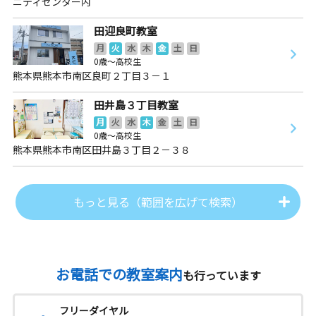
ニティセンター内
田迎良町教室
月
火
水
木
金
土
日
0歳～高校生
熊本県熊本市南区良町２丁目３－１
田井島３丁目教室
月
火
水
木
金
土
日
0歳～高校生
熊本県熊本市南区田井島３丁目２－３８
もっと見る（範囲を広げて検索）
お電話での教室案内
も行っています
フリーダイヤル