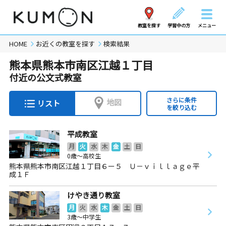
教室を探す
学習中の方
メニュー
HOME
お近くの教室を探す
検索結果
熊本県熊本市南区江越１丁目
付近の公文式教室
さらに条件
地図
リスト
を絞り込む
平成教室
月
火
水
木
金
土
日
0歳～高校生
熊本県熊本市南区江越１丁目６ー５ Ｕ－ｖｉｌｌａｇｅ平
成１Ｆ
けやき通り教室
月
火
水
木
金
土
日
3歳～中学生