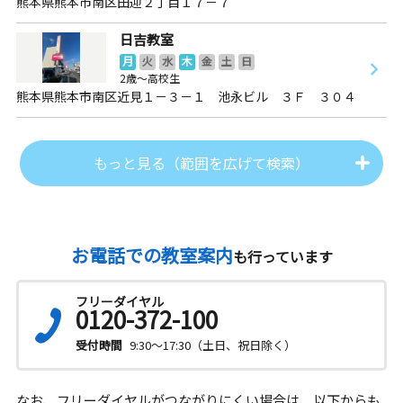
熊本県熊本市南区田迎２丁目１７－７
日吉教室
月
火
水
木
金
土
日
2歳～高校生
熊本県熊本市南区近見１－３－１ 池永ビル ３Ｆ ３０４
もっと見る（範囲を広げて検索）
お電話での教室案内
も行っています
フリーダイヤル
0120-372-100
受付時間
9:30～17:30（土日、祝日除く）
なお、フリーダイヤルがつながりにくい場合は、以下からも