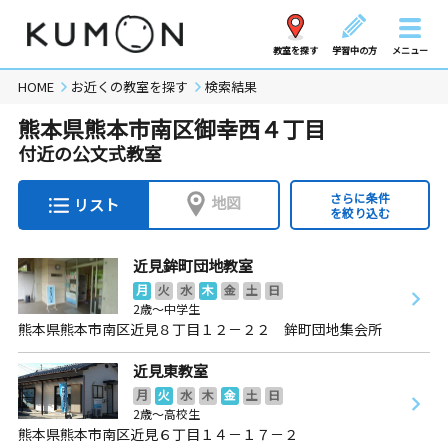
教室を探す
学習中の方
メニュー
HOME
お近くの教室を探す
検索結果
熊本県熊本市南区御幸西４丁目
付近の公文式教室
さらに条件
地図
リスト
を絞り込む
近見鉾町団地教室
月
火
水
木
金
土
日
2歳～中学生
熊本県熊本市南区近見８丁目１２－２２ 鉾町団地集会所
近見東教室
月
火
水
木
金
土
日
2歳～高校生
熊本県熊本市南区近見６丁目１４－１７－２