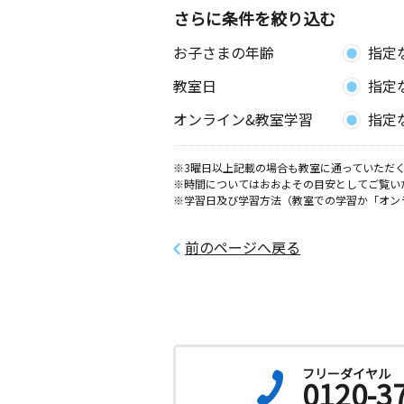
熊本県熊本市中央区本山町３０４ 吉
さらに条件を絞り込む
事務所内
お子さまの年齢
指定
けやき通り教室
教室日
指定
月
火
水
木
金
土
3歳～中学生
オンライン&教室学習
指定
熊本県熊本市南区田迎２丁目１７－７
※3曜日以上記載の場合も教室に通っていただく
田崎教室
※時間についてはおおよその目安としてご覧い
月
火
水
木
金
土
※学習日及び学習方法（教室での学習か「オン
0歳～高校生
熊本県熊本市西区田崎３丁目１ー３１
Ｆ
前のページへ戻る
近見鉾町団地教室
月
火
水
木
金
土
2歳～中学生
熊本県熊本市南区近見８丁目１２－２
地集会所
フリーダイヤル
0120-3