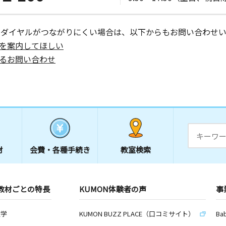
日
ーダイヤルがつながりにくい場合は、以下からもお問い合わせい
を案内してほしい
るお問い合わせ
日
７ グラン
日
材
会費・
各種手続き
教室検索
０（仁愛幼
教材ごとの特長
KUMON体験者の声
事
日
数学
KUMON BUZZ PLACE（口コミサイト）
Ba
３６号