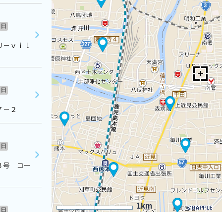
日
Ｕ－ｖｉｌ
日
７－２
日
３号 コー
1km
日