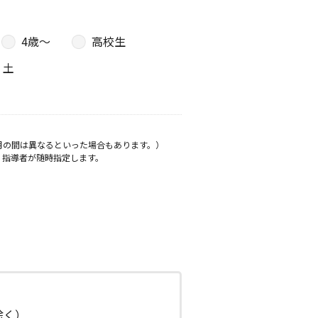
4歳〜
高校生
土
月の間は異なるといった場合もあります。）
、指導者が随時指定します。
日除く）