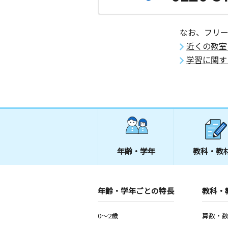
近見教室
月
火
水
木
金
土
3歳～中学生
なお、フリ
熊本県熊本市南区近見町２４８２－１
近くの教室
学習に関す
熊本琴平教室
月
火
水
木
金
土
3歳～高校生
熊本県熊本市中央区琴平１丁目１２－
シティ琴平２０２号
薄場教室
月
火
水
木
金
土
0歳～高校生
年齢・学年
教科・教
熊本県熊本市南区薄場１丁目１４－１
育園内別棟）
年齢・学年ごとの特長
笛田３丁目教室
教科・
月
火
水
木
金
土
3歳～高校生
0～2歳
算数・
熊本県熊本市南区御幸笛田３丁目５番