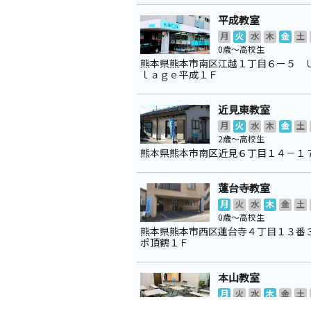
平成教室
月
火
水
木
金
土
0歳～高校生
熊本県熊本市南区江越１丁目６ー５ 
ｌａｇｅ平成１Ｆ
近見東教室
月
火
水
木
金
土
2歳～高校生
熊本県熊本市南区近見６丁目１４－１
蓮台寺教室
月
火
水
木
金
土
0歳～高校生
熊本県熊本市西区蓮台寺４丁目１３番
ポ頂鶴１Ｆ
本山教室
月
火
水
木
金
土
2歳～高校生