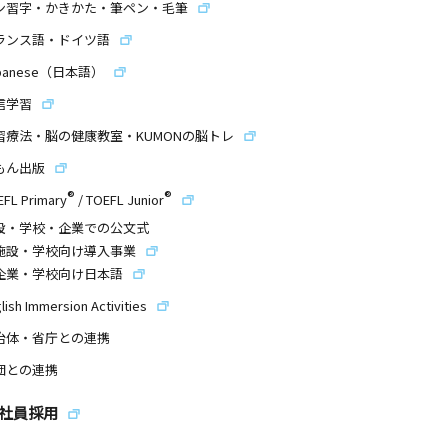
ン習字・かきかた・筆ペン・毛筆
ランス語・ドイツ語
panese（日本語）
信学習
習療法・脳の健康教室・KUMONの脳トレ
もん出版
®
®
EFL Primary
/
TOEFL Junior
設・学校・企業での公文式
施設・学校向け導入事業
企業・学校向け日本語
lish Immersion Activities
治体・省庁との連携
団との連携
社員採用