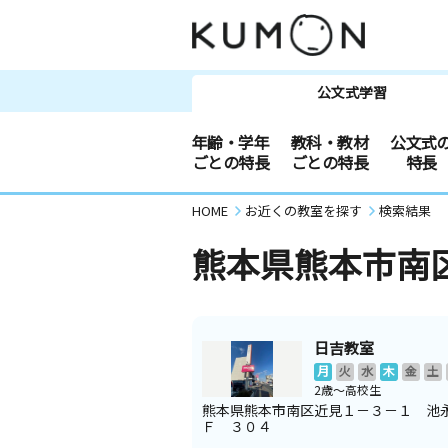
公文式学習
年齢・学年
教科・教材
公文式
ごとの特長
ごとの特長
特長
HOME
お近くの教室を探す
検索結果
熊本県熊本市南
日吉教室
月
火
水
木
金
土
2歳～高校生
熊本県熊本市南区近見１－３－１ 池
Ｆ ３０４