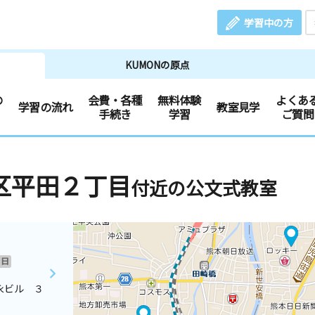
学習中の方
KUMONの原点
の
会費・各種
無料体験
よくあ
学習の流れ
教室見学
手続き
学習
ご質問
区平田２丁目
付近の公文式教室
日
永ビル ３