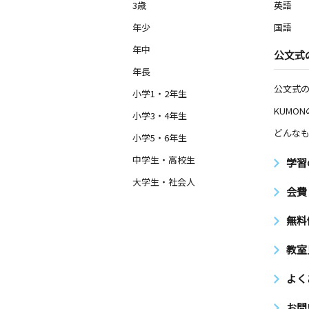
3歳
英語
年少
国語
年中
公文式
年長
公文式
小学1・2年生
KUMO
小学3・4年生
どんなも
小学5・6年生
中学生・高校生
学習
大学生・社会人
会費
無料
教室
よく
お問