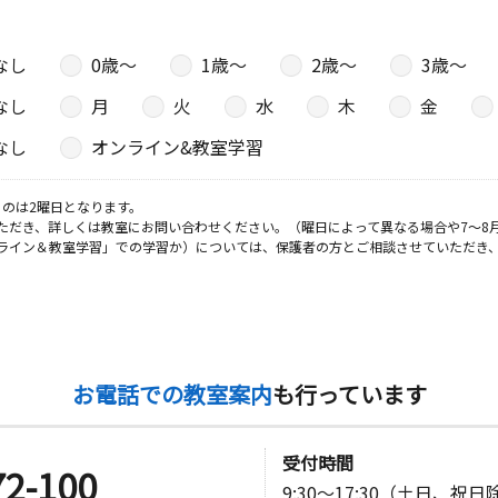
村俊一法律
なし
0歳〜
1歳〜
2歳〜
3歳〜
なし
月
火
水
木
金
日
なし
オンライン&教室学習
のは2曜日となります。
ただき、詳しくは教室にお問い合わせください。（曜日によって異なる場合や7～8
日
ライン＆教室学習」での学習か）については、保護者の方とご相談させていただき
 恵ビル２
日
お電話での教室案内
も行っています
２ 鉾町団
受付時間
72-100
9:30～17:30（土日、祝