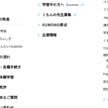
ペ
学習中の方へ
フ
くもんの先生募集
Ja
の特長
KUMONの原点
通
の特長
学
企業情報
Nのふしぎ
く
んだい! KUMON
TO
施
の流れ
・各種手続き
Eng
体験学習
自
見学
財
あるご質問
い合わせ