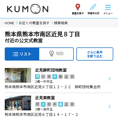
教室を探す
学習中の方
メニュー
HOME
お近くの教室を探す
検索結果
熊本県熊本市南区近見８丁目
付近の公文式教室
さらに条件
地図
リスト
を絞り込む
近見鉾町団地教室
月
火
水
木
金
土
日
2歳～中学生
熊本県熊本市南区近見８丁目１２－２２ 鉾町団地集会所
近見東教室
月
火
水
木
金
土
日
2歳～高校生
熊本県熊本市南区近見６丁目１４－１７－２