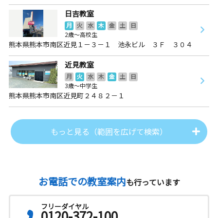
日吉教室
月
火
水
木
金
土
日
2歳～高校生
熊本県熊本市南区近見１－３－１ 池永ビル ３Ｆ ３０４
近見教室
月
火
水
木
金
土
日
3歳～中学生
熊本県熊本市南区近見町２４８２－１
もっと見る（範囲を広げて検索）
お電話での教室案内
も行っています
フリーダイヤル
0120-372-100