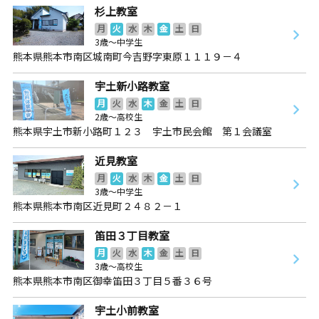
杉上教室
月
火
水
木
金
土
日
3歳～中学生
熊本県熊本市南区城南町今吉野字東原１１１９－４
宇土新小路教室
月
火
水
木
金
土
日
2歳～高校生
熊本県宇土市新小路町１２３ 宇土市民会館 第１会議室
近見教室
月
火
水
木
金
土
日
3歳～中学生
熊本県熊本市南区近見町２４８２－１
笛田３丁目教室
月
火
水
木
金
土
日
3歳～高校生
熊本県熊本市南区御幸笛田３丁目５番３６号
宇土小前教室