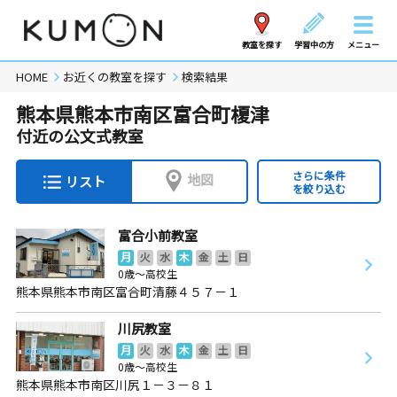
教室を探す
学習中の方
メニュー
HOME
お近くの教室を探す
検索結果
熊本県熊本市南区富合町榎津
付近の公文式教室
さらに条件
地図
リスト
を絞り込む
富合小前教室
月
火
水
木
金
土
日
0歳～高校生
熊本県熊本市南区富合町清藤４５７－１
川尻教室
月
火
水
木
金
土
日
0歳～高校生
熊本県熊本市南区川尻１－３－８１