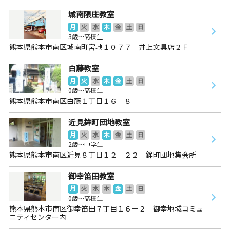
城南隈庄教室
月
火
水
木
金
土
日
3歳～高校生
熊本県熊本市南区城南町宮地１０７７ 井上文具店２Ｆ
白藤教室
月
火
水
木
金
土
日
0歳～高校生
熊本県熊本市南区白藤１丁目１６－８
近見鉾町団地教室
月
火
水
木
金
土
日
2歳～中学生
熊本県熊本市南区近見８丁目１２－２２ 鉾町団地集会所
御幸笛田教室
月
火
水
木
金
土
日
0歳～高校生
熊本県熊本市南区御幸笛田７丁目１６－２ 御幸地域コミュ
ニティセンター内