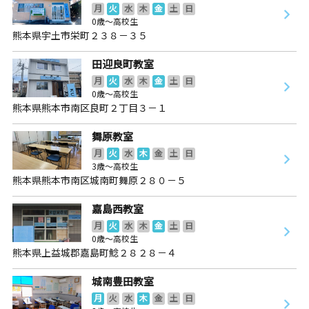
月
火
水
木
金
土
日
0歳～高校生
熊本県宇土市栄町２３８－３５
田迎良町教室
月
火
水
木
金
土
日
0歳～高校生
熊本県熊本市南区良町２丁目３－１
舞原教室
月
火
水
木
金
土
日
3歳～高校生
熊本県熊本市南区城南町舞原２８０－５
嘉島西教室
月
火
水
木
金
土
日
0歳～高校生
熊本県上益城郡嘉島町鯰２８２８－４
城南豊田教室
月
火
水
木
金
土
日