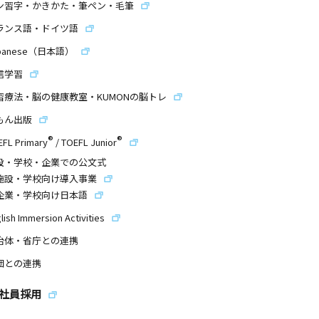
ン習字・かきかた・筆ペン・毛筆
ランス語・ドイツ語
panese（日本語）
信学習
習療法・脳の健康教室・KUMONの脳トレ
もん出版
®
®
EFL Primary
/
TOEFL Junior
設・学校・企業での公文式
施設・学校向け導入事業
企業・学校向け日本語
lish Immersion Activities
治体・省庁との連携
団との連携
社員採用