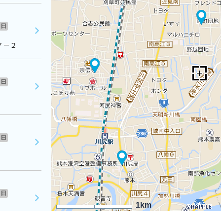
日
７－２
日
日
日
1km