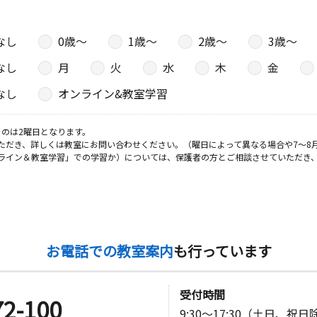
なし
0歳〜
1歳〜
2歳〜
3歳〜
日
なし
月
火
水
木
金
３６号
なし
オンライン&教室学習
日
のは2曜日となります。
ただき、詳しくは教室にお問い合わせください。（曜日によって異なる場合や7～8
０（仁愛幼
ライン＆教室学習」での学習か）については、保護者の方とご相談させていただき
お電話での教室案内
も行っています
受付時間
72-100
9:30～17:30（土日、祝