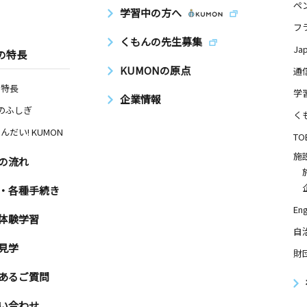
ペ
学習中の方へ
フ
くもんの先生募集
Ja
の特長
KUMONの原点
通
の特長
学
企業情報
Nのふしぎ
く
んだい! KUMON
TO
施
の流れ
・各種手続き
Eng
体験学習
自
見学
財
あるご質問
い合わせ