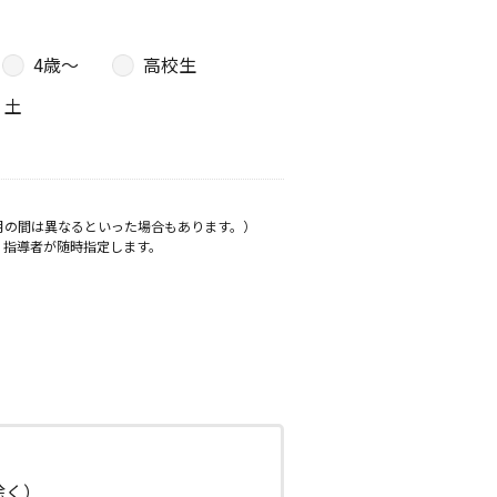
4歳〜
高校生
土
月の間は異なるといった場合もあります。）
、指導者が随時指定します。
日除く）