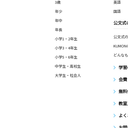
3歳
英語
年少
国語
年中
公文式
年長
公文式
小学1・2年生
KUMO
小学3・4年生
どんなも
小学5・6年生
中学生・高校生
学習
大学生・社会人
会費
無料
教室
よく
お問