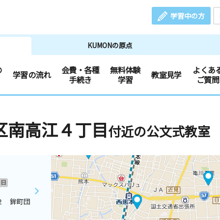
学習中の方
KUMONの原点
の
会費・各種
無料体験
よくあ
学習の流れ
教室見学
手続き
学習
ご質問
区南高江４丁目
付近の公文式教室
日
２ 鉾町団