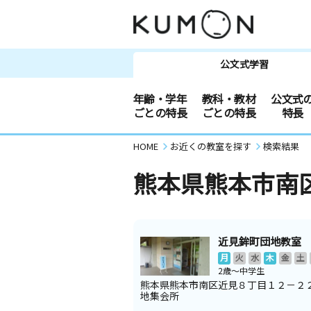
公文式学習
年齢・学年
教科・教材
公文式
ごとの特長
ごとの特長
特長
HOME
お近くの教室を探す
検索結果
熊本県熊本市南
近見鉾町団地教室
月
火
水
木
金
土
2歳～中学生
熊本県熊本市南区近見８丁目１２－２
地集会所