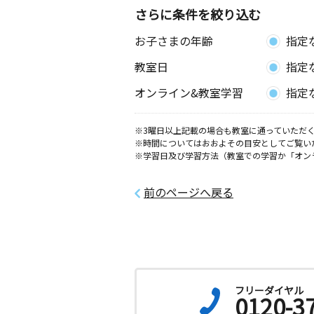
さらに条件を絞り込む
笛田３丁目教室
お子さまの年齢
指定
月
火
水
木
金
土
3歳～高校生
教室日
指定
熊本県熊本市南区御幸笛田３丁目５番
オンライン&教室学習
指定
薄場教室
月
火
水
木
金
土
※3曜日以上記載の場合も教室に通っていただく
0歳～高校生
※時間についてはおおよその目安としてご覧い
熊本県熊本市南区薄場１丁目１４－１
※学習日及び学習方法（教室での学習か「オン
育園内別棟）
前のページへ戻る
フリーダイヤル
0120-3