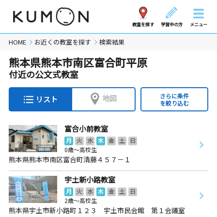
教室を探す
学習中の方
メニュー
HOME
お近くの教室を探す
検索結果
熊本県熊本市南区富合町平原
付近の公文式教室
さらに条件
地図
リスト
を絞り込む
富合小前教室
月
火
水
木
金
土
日
0歳～高校生
熊本県熊本市南区富合町清藤４５７－１
宇土新小路教室
月
火
水
木
金
土
日
2歳～高校生
熊本県宇土市新小路町１２３ 宇土市民会館 第１会議室