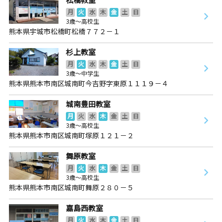
月
火
水
木
金
土
日
3歳～高校生
熊本県宇城市松橋町松橋７７２－１
杉上教室
月
火
水
木
金
土
日
3歳～中学生
熊本県熊本市南区城南町今吉野字東原１１１９－４
城南豊田教室
月
火
水
木
金
土
日
3歳～高校生
熊本県熊本市南区城南町塚原１２１－２
舞原教室
月
火
水
木
金
土
日
3歳～高校生
熊本県熊本市南区城南町舞原２８０－５
嘉島西教室
月
火
水
木
金
土
日