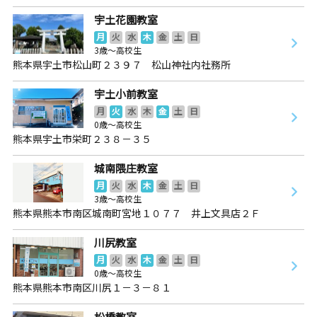
宇土花園教室
月
火
水
木
金
土
日
3歳～高校生
熊本県宇土市松山町２３９７ 松山神社内社務所
宇土小前教室
月
火
水
木
金
土
日
0歳～高校生
熊本県宇土市栄町２３８－３５
城南隈庄教室
月
火
水
木
金
土
日
3歳～高校生
熊本県熊本市南区城南町宮地１０７７ 井上文具店２Ｆ
川尻教室
月
火
水
木
金
土
日
0歳～高校生
熊本県熊本市南区川尻１－３－８１
松橋教室