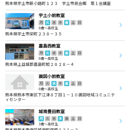
熊本県宇土市新小路町１２３ 宇土市民会館 第１会議室
宇土小前教室
月
火
水
木
金
土
日
0歳～高校生
熊本県宇土市栄町２３８－３５
嘉島西教室
月
火
水
木
金
土
日
0歳～高校生
熊本県上益城郡嘉島町鯰２８２８－４
画図小前教室
月
火
水
木
金
土
日
0歳～高校生
熊本県熊本市東区下江津８丁目１－１０画図地域コミュニテ
ィセンター
城南豊田教室
月
火
水
木
金
土
日
3歳～高校生
熊本県熊本市南区城南町塚原１２１－２