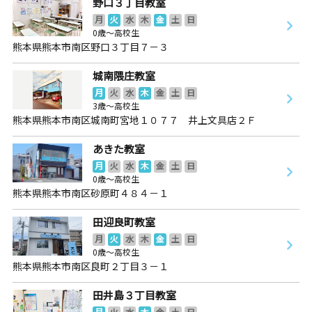
野口３丁目教室
月
火
水
木
金
土
日
0歳～高校生
熊本県熊本市南区野口３丁目７－３
城南隈庄教室
月
火
水
木
金
土
日
3歳～高校生
熊本県熊本市南区城南町宮地１０７７ 井上文具店２Ｆ
あきた教室
月
火
水
木
金
土
日
0歳～高校生
熊本県熊本市南区砂原町４８４－１
田迎良町教室
月
火
水
木
金
土
日
0歳～高校生
熊本県熊本市南区良町２丁目３－１
田井島３丁目教室
月
火
水
木
金
土
日