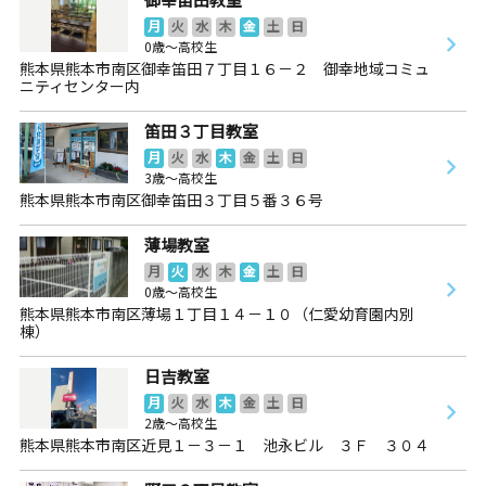
月
火
水
木
金
土
日
0歳～高校生
熊本県熊本市南区御幸笛田７丁目１６－２ 御幸地域コミュ
ニティセンター内
笛田３丁目教室
月
火
水
木
金
土
日
3歳～高校生
熊本県熊本市南区御幸笛田３丁目５番３６号
薄場教室
月
火
水
木
金
土
日
0歳～高校生
熊本県熊本市南区薄場１丁目１４－１０（仁愛幼育園内別
棟）
日吉教室
月
火
水
木
金
土
日
2歳～高校生
熊本県熊本市南区近見１－３－１ 池永ビル ３Ｆ ３０４