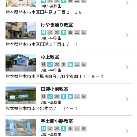
0歳～高校生
熊本県熊本市南区田井島３丁目２－３８
けやき通り教室
月
火
水
木
金
土
日
3歳～中学生
熊本県熊本市南区田迎２丁目１７－７
杉上教室
月
火
水
木
金
土
日
3歳～中学生
熊本県熊本市南区城南町今吉野字東原１１１９－４
田迎小前教室
月
火
水
木
金
土
日
3歳～高校生
熊本県熊本市南区出仲間７丁目４－１
宇土新小路教室
月
火
水
木
金
土
日
2歳～高校生