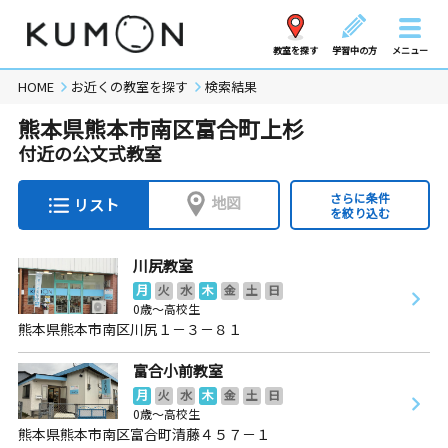
教室を探す
学習中の方
メニュー
HOME
お近くの教室を探す
検索結果
熊本県熊本市南区富合町上杉
付近の公文式教室
さらに条件
地図
リスト
を絞り込む
川尻教室
月
火
水
木
金
土
日
0歳～高校生
熊本県熊本市南区川尻１－３－８１
富合小前教室
月
火
水
木
金
土
日
0歳～高校生
熊本県熊本市南区富合町清藤４５７－１