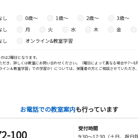
なし
0歳〜
1歳〜
2歳〜
3歳〜
日
なし
月
火
水
木
金
なし
オンライン&教室学習
日
のは2曜日となります。
ただき、詳しくは教室にお問い合わせください。（曜日によって異なる場合や7～8
ライン＆教室学習」での学習か）については、保護者の方とご相談させていただき
永ビル ３
日
お電話での教室案内
も行っています
受付時間
72-100
9:30～17:30（土日、祝