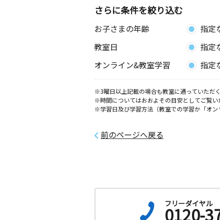
さらに条件を絞り込む
川尻教室
お子さまの年齢
指定
月
火
水
木
金
土
0歳～高校生
教室日
指定
熊本県熊本市南区川尻１－３－８１
オンライン&教室学習
指定
日吉教室
月
火
水
木
金
土
※3曜日以上記載の場合も教室に通っていただく
※時間についてはおおよその目安としてご覧い
2歳～高校生
※学習日及び学習方法（教室での学習か「オン
熊本県熊本市南区近見１－３－１ 池
Ｆ ３０４
前のページへ戻る
野口３丁目教室
月
火
水
木
金
土
0歳～高校生
熊本県熊本市南区野口３丁目７－３
フリーダイヤル
0120-3