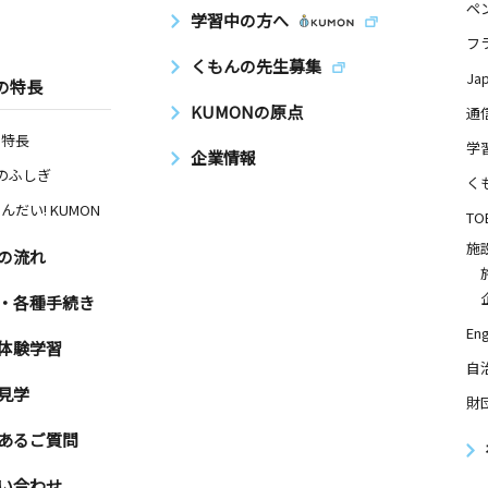
ペ
学習中の方へ
フ
くもんの先生募集
Ja
の特長
KUMONの原点
通
の特長
学
企業情報
Nのふしぎ
く
んだい! KUMON
TO
施
の流れ
・各種手続き
Eng
体験学習
自
見学
財
あるご質問
い合わせ