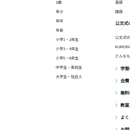
3歳
英語
年少
国語
年中
公文式
年長
公文式
小学1・2年生
KUMO
小学3・4年生
どんなも
小学5・6年生
中学生・高校生
学習
大学生・社会人
会費
無料
教室
よく
お問