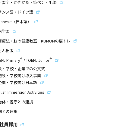
ン習字・かきかた・筆ペン・毛筆
ランス語・ドイツ語
panese（日本語）
信学習
習療法・脳の健康教室・KUMONの脳トレ
もん出版
®
®
EFL Primary
/
TOEFL Junior
設・学校・企業での公文式
施設・学校向け導入事業
企業・学校向け日本語
lish Immersion Activities
治体・省庁との連携
団との連携
社員採用