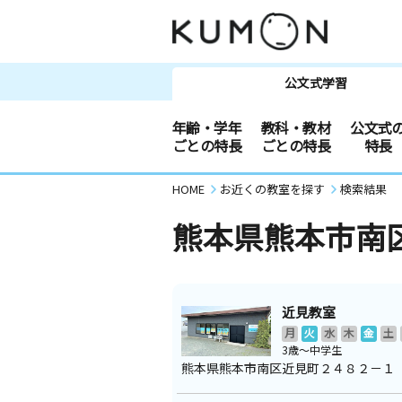
公文式学習
年齢・学年
教科・教材
公文式
ごとの特長
ごとの特長
特長
HOME
お近くの教室を探す
検索結果
熊本県熊本市南
近見教室
月
火
水
木
金
土
3歳～中学生
熊本県熊本市南区近見町２４８２－１