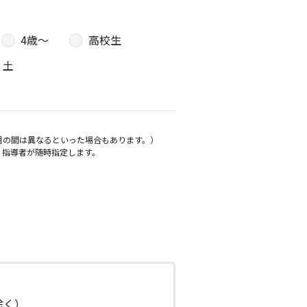
4歳〜
高校生
土
月の間は異なるといった場合もあります。）
、指導者が随時指定します。
日除く）