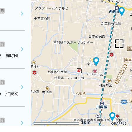
日
日
２ 鉾町団
日
０（仁愛幼
日
1km
７－２