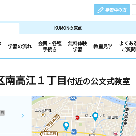
学習中の方
KUMONの原点
の
会費・各種
無料体験
よくあ
学習の流れ
教室見学
手続き
学習
ご質問
区南高江１丁目
付近の公文式教室
日