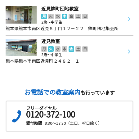
近見鉾町団地教室
月
火
水
木
金
土
日
2歳～中学生
熊本県熊本市南区近見８丁目１２－２２ 鉾町団地集会所
近見教室
月
火
水
木
金
土
日
3歳～中学生
熊本県熊本市南区近見町２４８２－１
お電話での教室案内
も行っています
フリーダイヤル
0120-372-100
受付時間
9:30～17:30（土日、祝日除く）