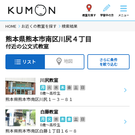
教室を探す
学習中の方
メニュー
HOME
お近くの教室を探す
検索結果
熊本県熊本市南区川尻４丁目
付近の公文式教室
さらに条件
地図
リスト
を絞り込む
川尻教室
月
火
水
木
金
土
日
0歳～高校生
熊本県熊本市南区川尻１－３－８１
白藤教室
月
火
水
木
金
土
日
0歳～高校生
熊本県熊本市南区白藤１丁目１６－８