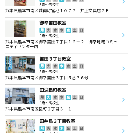
3歳～高校生
熊本県熊本市南区城南町宮地１０７７ 井上文具店２Ｆ
御幸笛田教室
月
火
水
木
金
土
日
0歳～高校生
熊本県熊本市南区御幸笛田７丁目１６－２ 御幸地域コミュ
ニティセンター内
笛田３丁目教室
月
火
水
木
金
土
日
3歳～高校生
熊本県熊本市南区御幸笛田３丁目５番３６号
田迎良町教室
月
火
水
木
金
土
日
0歳～高校生
熊本県熊本市南区良町２丁目３－１
田井島３丁目教室
月
火
水
木
金
土
日