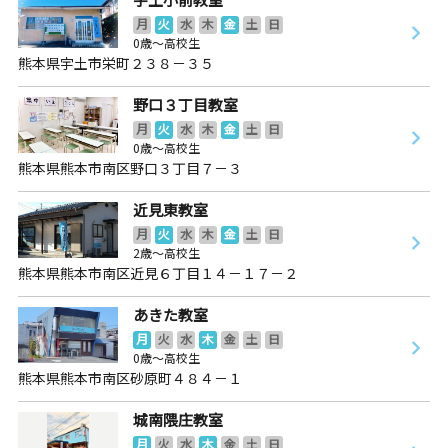
月
火
水
木
金
土
日
0歳～高校生
熊本県宇土市栄町２３８－３５
野口３丁目教室
月
火
水
木
金
土
日
0歳～高校生
熊本県熊本市南区野口３丁目７－３
近見東教室
月
火
水
木
金
土
日
2歳～高校生
熊本県熊本市南区近見６丁目１４－１７－２
あきた教室
月
火
水
木
金
土
日
0歳～高校生
熊本県熊本市南区砂原町４８４－１
城南隈庄教室
月
火
水
木
金
土
日