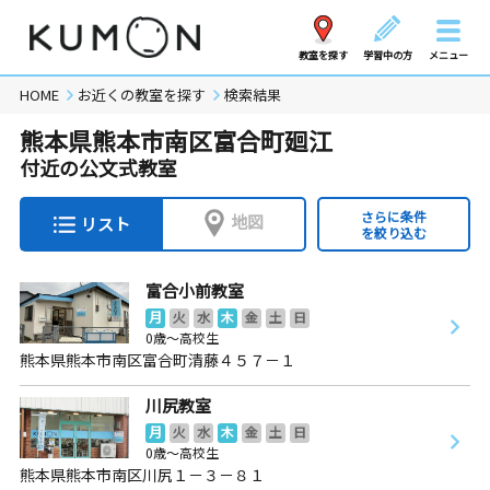
教室を探す
学習中の方
メニュー
HOME
お近くの教室を探す
検索結果
熊本県熊本市南区富合町廻江
付近の公文式教室
さらに条件
地図
リスト
を絞り込む
富合小前教室
月
火
水
木
金
土
日
0歳～高校生
熊本県熊本市南区富合町清藤４５７－１
川尻教室
月
火
水
木
金
土
日
0歳～高校生
熊本県熊本市南区川尻１－３－８１