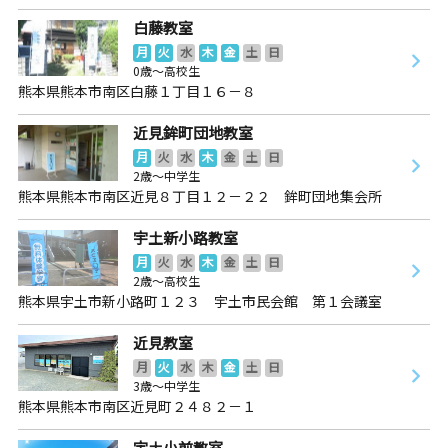
白藤教室
月
火
水
木
金
土
日
0歳～高校生
熊本県熊本市南区白藤１丁目１６－８
近見鉾町団地教室
月
火
水
木
金
土
日
2歳～中学生
熊本県熊本市南区近見８丁目１２－２２ 鉾町団地集会所
宇土新小路教室
月
火
水
木
金
土
日
2歳～高校生
熊本県宇土市新小路町１２３ 宇土市民会館 第１会議室
近見教室
月
火
水
木
金
土
日
3歳～中学生
熊本県熊本市南区近見町２４８２－１
宇土小前教室