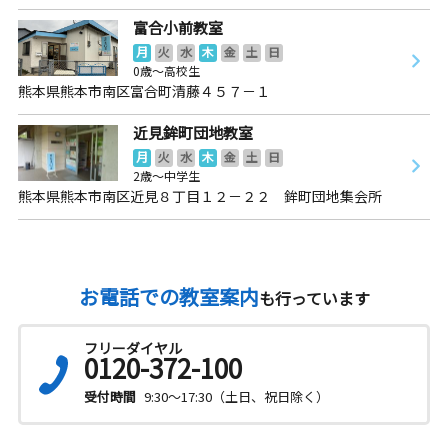
富合小前教室
月
火
水
木
金
土
日
0歳～高校生
熊本県熊本市南区富合町清藤４５７－１
近見鉾町団地教室
月
火
水
木
金
土
日
2歳～中学生
熊本県熊本市南区近見８丁目１２－２２ 鉾町団地集会所
お電話での教室案内
も行っています
フリーダイヤル
0120-372-100
受付時間
9:30～17:30（土日、祝日除く）