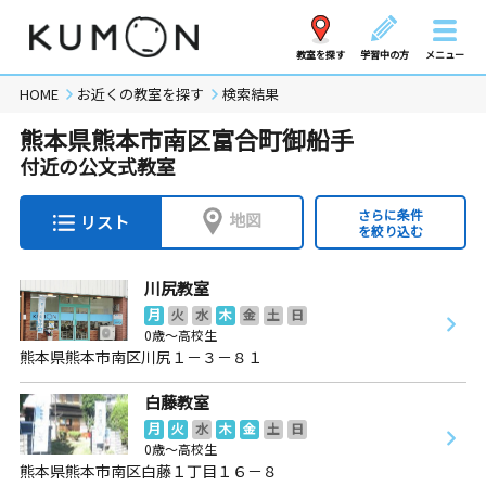
教室を探す
学習中の方
メニュー
HOME
お近くの教室を探す
検索結果
熊本県熊本市南区富合町御船手
付近の公文式教室
さらに条件
地図
リスト
を絞り込む
川尻教室
月
火
水
木
金
土
日
0歳～高校生
熊本県熊本市南区川尻１－３－８１
白藤教室
月
火
水
木
金
土
日
0歳～高校生
熊本県熊本市南区白藤１丁目１６－８