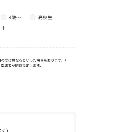
4歳〜
高校生
土
月の間は異なるといった場合もあります。）
、指導者が随時指定します。
日除く）