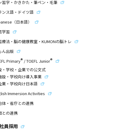
ン習字・かきかた・筆ペン・毛筆
ランス語・ドイツ語
panese（日本語）
信学習
習療法・脳の健康教室・KUMONの脳トレ
もん出版
®
®
EFL Primary
/
TOEFL Junior
設・学校・企業での公文式
施設・学校向け導入事業
企業・学校向け日本語
lish Immersion Activities
治体・省庁との連携
団との連携
社員採用