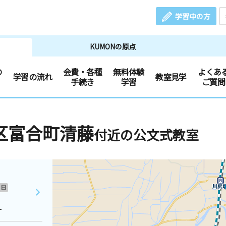
学習中の方
KUMONの原点
の
会費・各種
無料体験
よくあ
学習の流れ
教室見学
手続き
学習
ご質問
区富合町清藤
付近の公文式教室
日
１