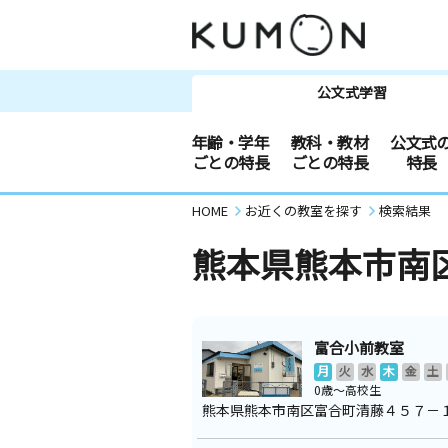
公文式学習
年齢・学年
教科・教材
公文式
ごとの特長
ごとの特長
特長
HOME
お近くの教室を探す
検索結果
熊本県熊本市南
富合小前教室
月
火
水
木
金
土
0歳～高校生
熊本県熊本市南区富合町清藤４５７－