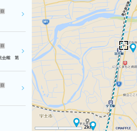
日
日
民会館 第
日
2km