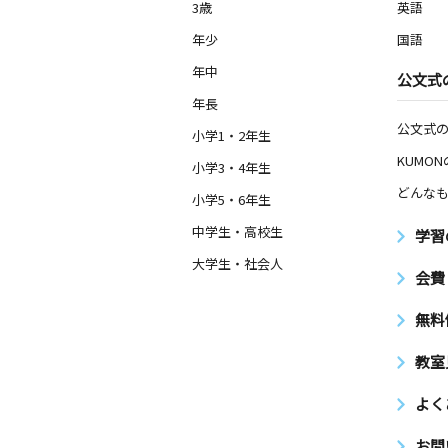
3歳
英語
年少
国語
年中
公文式
年長
公文式
小学1・2年生
KUMO
小学3・4年生
どんなも
小学5・6年生
中学生・高校生
学習
大学生・社会人
会費
無料
教室
よく
お問