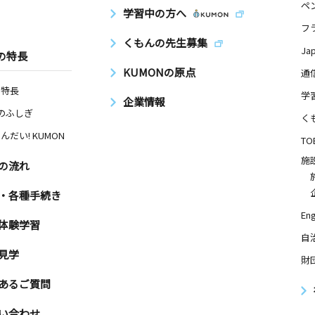
ペ
学習中の方へ
フ
くもんの先生募集
Ja
の特長
KUMONの原点
通
の特長
学
企業情報
Nのふしぎ
く
んだい! KUMON
TO
施
の流れ
・各種手続き
Eng
体験学習
自
見学
財
あるご質問
い合わせ