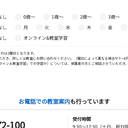
なし
0歳〜
1歳〜
2歳〜
3歳〜
なし
月
火
水
木
金
なし
オンライン&教室学習
のは2曜日となります。
ただき、詳しくは教室にお問い合わせください。（曜日によって異なる場合や7～8
ライン＆教室学習」での学習か）については、保護者の方とご相談させていただき
お電話での教室案内
も行っています
受付時間
72-100
9:30～17:30（土日、祝