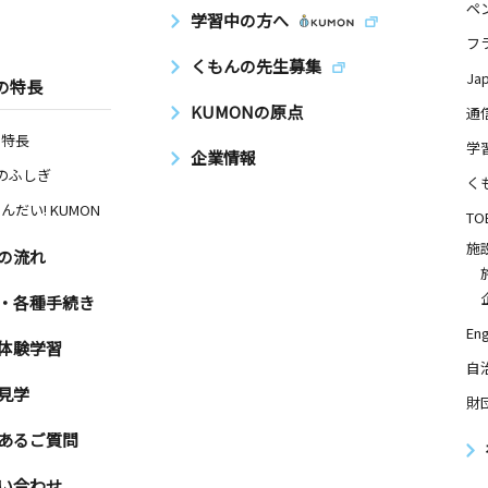
ペ
学習中の方へ
フ
くもんの先生募集
Ja
の特長
KUMONの原点
通
の特長
学
企業情報
Nのふしぎ
く
んだい! KUMON
TO
施
の流れ
・各種手続き
Eng
体験学習
自
見学
財
あるご質問
い合わせ