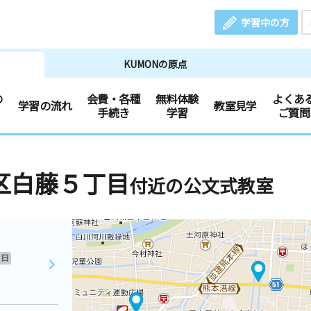
学習中の方
KUMONの原点
の
会費・各種
無料体験
よくあ
学習の流れ
教室見学
手続き
学習
ご質問
区白藤５丁目
付近の公文式教室
日