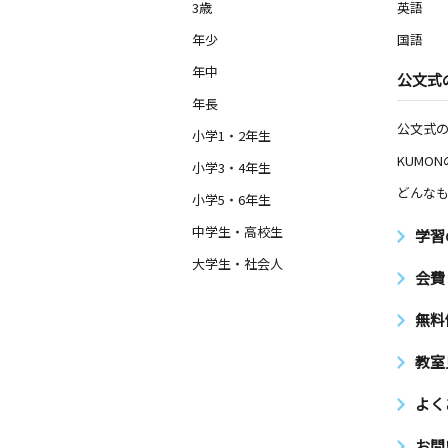
3歳
英語
年少
国語
年中
公文式
年長
公文式
小学1・2年生
KUMO
小学3・4年生
どんなも
小学5・6年生
中学生・高校生
学習
大学生・社会人
会費
無料
教室
よく
お問