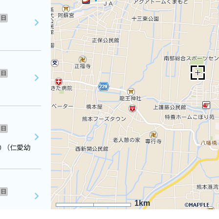
日
日
日
０（仁愛幼
日
1km