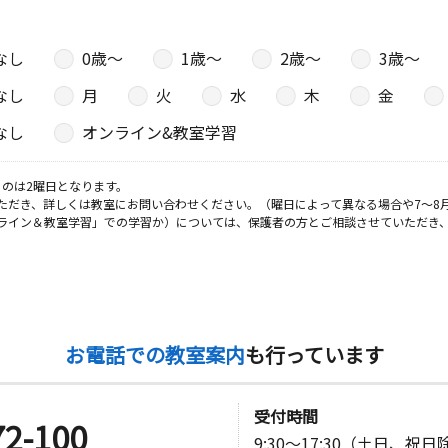
なし
0歳〜
1歳〜
2歳〜
3歳〜
日
なし
月
火
水
木
金
なし
オンライン&教室学習
日
のは2曜日となります。
ただき、詳しくは教室にお問い合わせください。（曜日によって異なる場合や7～8
２ 鉾町団
ライン＆教室学習」での学習か）については、保護者の方とご相談させていただき
日
永ビル ３
お電話での教室案内
も行っています
受付時間
72-100
9:30～17:30（土日、祝