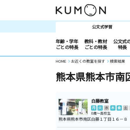
公文式学習
年齢・学年
教科・教材
公文式
ごとの特長
ごとの特長
特長
HOME
お近くの教室を探す
検索結果
熊本県熊本市南
白藤教室
月
火
水
木
金
土
0歳～高校生
熊本県熊本市南区白藤１丁目１６－８