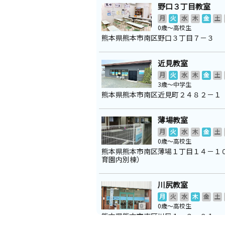
野口３丁目教室
月
火
水
木
金
土
0歳～高校生
熊本県熊本市南区野口３丁目７－３
近見教室
月
火
水
木
金
土
3歳～中学生
熊本県熊本市南区近見町２４８２－１
薄場教室
月
火
水
木
金
土
0歳～高校生
熊本県熊本市南区薄場１丁目１４－１
育園内別棟）
川尻教室
月
火
水
木
金
土
0歳～高校生
熊本県熊本市南区川尻１－３－８１