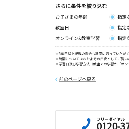
さらに条件を絞り込む
あきた教室
お子さまの年齢
指定
月
火
水
木
金
土
0歳～高校生
教室日
指定
熊本県熊本市南区砂原町４８４－１
オンライン&教室学習
指定
近見鉾町団地教室
月
火
水
木
金
土
※3曜日以上記載の場合も教室に通っていただく
2歳～中学生
※時間についてはおおよその目安としてご覧い
熊本県熊本市南区近見８丁目１２－２
※学習日及び学習方法（教室での学習か「オン
地集会所
前のページへ戻る
日吉教室
月
火
水
木
金
土
2歳～高校生
熊本県熊本市南区近見１－３－１ 池
Ｆ ３０４
フリーダイヤル
0120-3