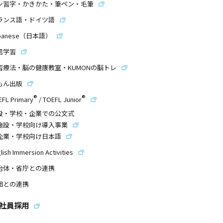
ン習字・かきかた・筆ペン・毛筆
ランス語・ドイツ語
panese（日本語）
信学習
習療法・脳の健康教室・KUMONの脳トレ
もん出版
®
®
EFL Primary
/
TOEFL Junior
設・学校・企業での公文式
施設・学校向け導入事業
企業・学校向け日本語
lish Immersion Activities
治体・省庁との連携
団との連携
社員採用