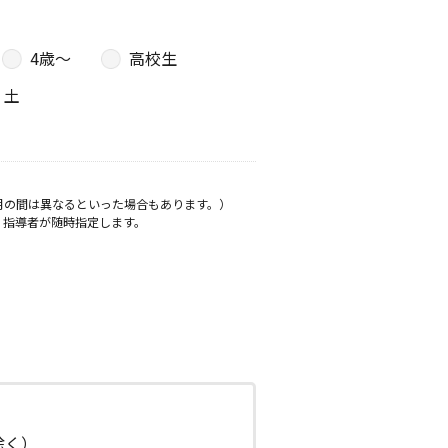
4歳〜
高校生
土
月の間は異なるといった場合もあります。）
、指導者が随時指定します。
日除く）