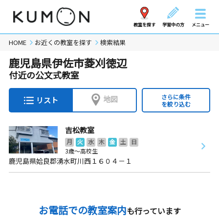
教室を探す
学習中の方
メニュー
HOME
お近くの教室を探す
検索結果
鹿児島県伊佐市菱刈徳辺
付近の公文式教室
さらに条件
地図
リスト
を絞り込む
吉松教室
月
火
水
木
金
土
日
3歳～高校生
鹿児島県姶良郡湧水町川西１６０４－１
お電話での教室案内
も行っています