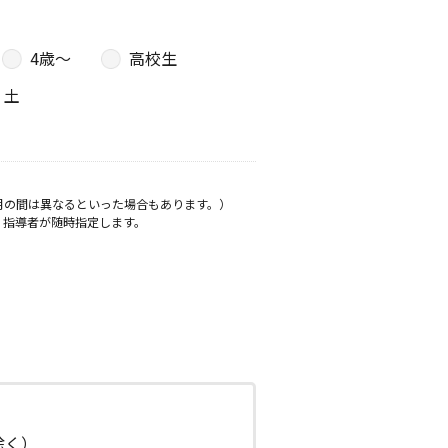
4歳〜
高校生
土
月の間は異なるといった場合もあります。）
、指導者が随時指定します。
日除く）