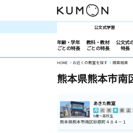
公文式学習
年齢・学年
教科・教材
公文式
ごとの特長
ごとの特長
特長
HOME
お近くの教室を探す
検索結果
熊本県熊本市南
あきた教室
月
火
水
木
金
土
0歳～高校生
熊本県熊本市南区砂原町４８４－１