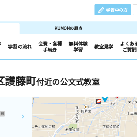
学習中の方
KUMONの原点
の
会費・各種
無料体験
よくあ
学習の流れ
教室見学
手続き
学習
ご質問
区護藤町
付近の公文式教室
日