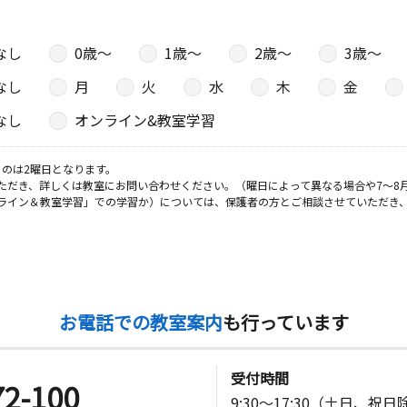
なし
0歳〜
1歳〜
2歳〜
3歳〜
なし
月
火
水
木
金
なし
オンライン&教室学習
のは2曜日となります。
ただき、詳しくは教室にお問い合わせください。（曜日によって異なる場合や7～8
ライン＆教室学習」での学習か）については、保護者の方とご相談させていただき
お電話での教室案内
も行っています
受付時間
72-100
9:30～17:30（土日、祝