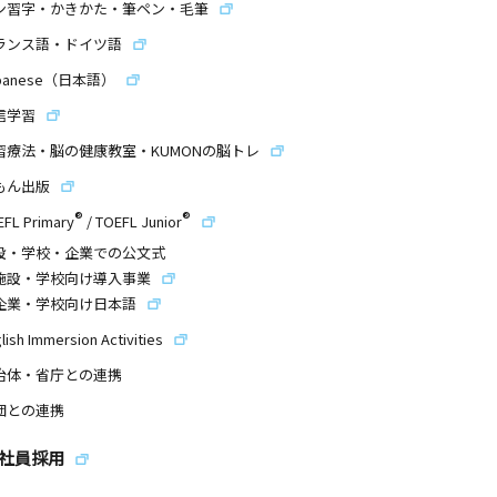
ン習字・かきかた・筆ペン・毛筆
ランス語・ドイツ語
panese（日本語）
信学習
習療法・脳の健康教室・KUMONの脳トレ
もん出版
®
®
EFL Primary
/
TOEFL Junior
設・学校・企業での公文式
施設・学校向け導入事業
企業・学校向け日本語
lish Immersion Activities
治体・省庁との連携
団との連携
社員採用