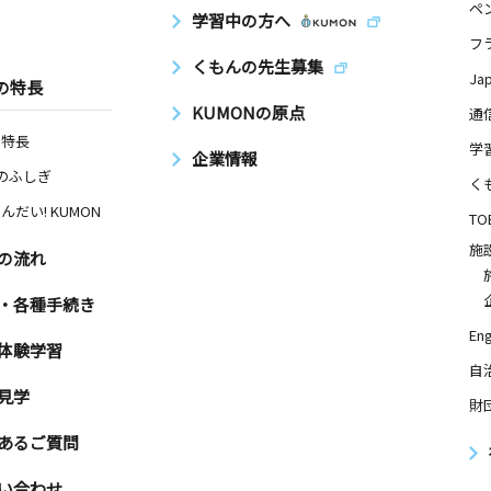
ペ
学習中の方へ
フ
くもんの先生募集
Ja
の特長
KUMONの原点
通
の特長
学
企業情報
Nのふしぎ
く
んだい! KUMON
TO
施
の流れ
・各種手続き
Eng
体験学習
自
見学
財
あるご質問
い合わせ