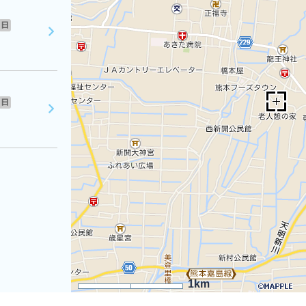
日
日
1km