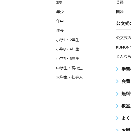
3歳
英語
年少
国語
年中
公文式
年長
公文式
小学1・2年生
KUMO
小学3・4年生
どんなも
小学5・6年生
中学生・高校生
学習
大学生・社会人
会費
無料
教室
よく
お問