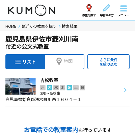
教室を探す
学習中の方
メニュー
HOME
お近くの教室を探す
検索結果
鹿児島県伊佐市菱刈川南
付近の公文式教室
さらに条件
地図
リスト
を絞り込む
吉松教室
月
火
水
木
金
土
日
3歳～高校生
鹿児島県姶良郡湧水町川西１６０４－１
お電話での教室案内
も行っています