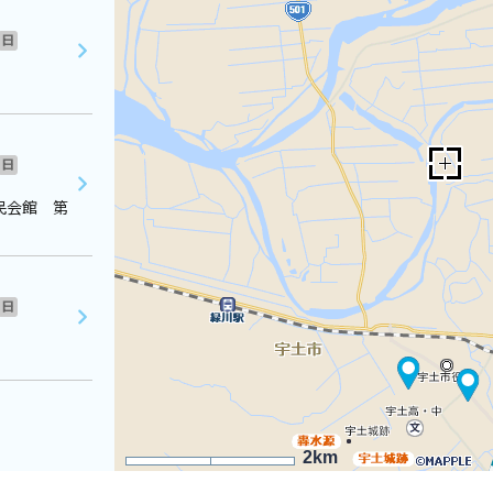
日
日
民会館 第
日
2km