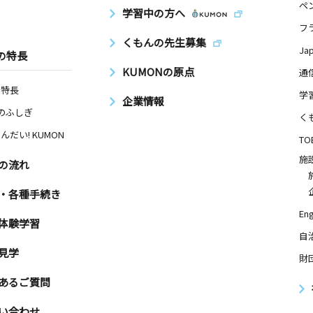
ペ
学習中の方へ
フ
くもんの先生募集
Ja
の特長
KUMONの原点
通
の特長
学
企業情報
Nのふしぎ
く
んだい! KUMON
TO
施
の流れ
・各種手続き
Eng
体験学習
自
見学
財
あるご質問
い合わせ