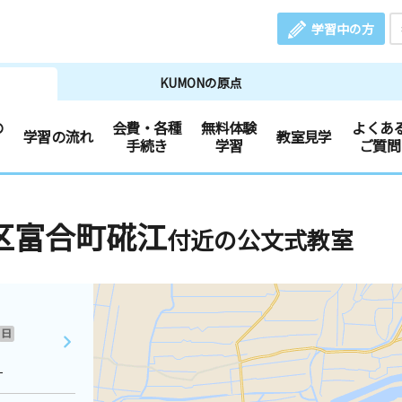
学習中の方
KUMONの原点
の
会費・各種
無料体験
よくあ
学習の流れ
教室見学
手続き
学習
ご質問
区富合町硴江
付近の公文式教室
日
１