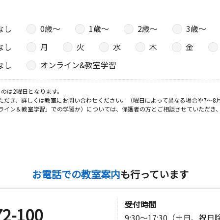
なし
0歳〜
1歳〜
2歳〜
3歳〜
なし
月
火
水
木
金
なし
オンライン&教室学習
のは2曜日となります。
ただき、詳しくは教室にお問い合わせください。（曜日によって異なる場合や7～8
ライン＆教室学習」での学習か）については、保護者の方とご相談させていただき
お電話での教室案内
も行っています
受付時間
72-100
9:30～17:30（土日、祝