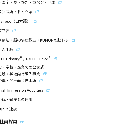
ン習字・かきかた・筆ペン・毛筆
ランス語・ドイツ語
panese（日本語）
信学習
習療法・脳の健康教室・KUMONの脳トレ
もん出版
®
®
EFL Primary
/
TOEFL Junior
設・学校・企業での公文式
施設・学校向け導入事業
企業・学校向け日本語
lish Immersion Activities
治体・省庁との連携
団との連携
社員採用