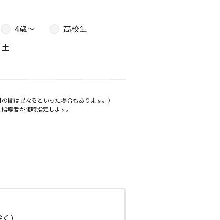
4歳〜
高校生
土
月の間は異なるといった場合もあります。）
、指導者が随時指定します。
日除く）