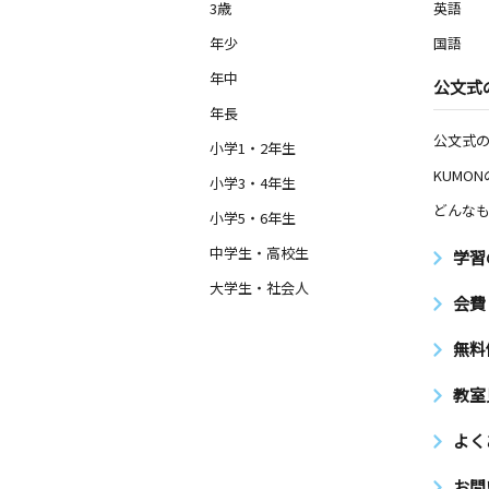
3歳
英語
年少
国語
年中
公文式
年長
公文式
小学1・2年生
KUMO
小学3・4年生
どんなも
小学5・6年生
中学生・高校生
学習
大学生・社会人
会費
無料
教室
よく
お問