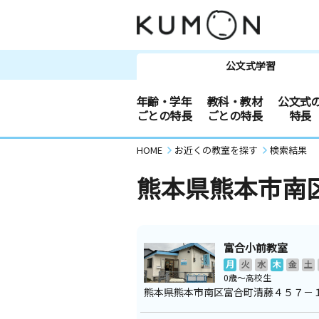
公文式学習
年齢・学年
教科・教材
公文式
ごとの特長
ごとの特長
特長
HOME
お近くの教室を探す
検索結果
熊本県熊本市南
富合小前教室
月
火
水
木
金
土
0歳～高校生
熊本県熊本市南区富合町清藤４５７－