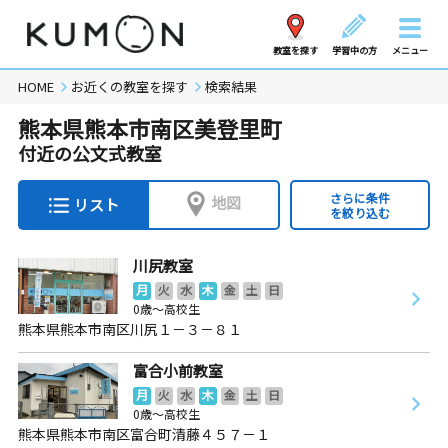
教室を探す
学習中の方
メニュー
HOME
お近くの教室を探す
検索結果
熊本県熊本市南区美登里町
付近の公文式教室
さらに条件
地図
リスト
を絞り込む
川尻教室
月
火
水
木
金
土
日
0歳～高校生
熊本県熊本市南区川尻１－３－８１
富合小前教室
月
火
水
木
金
土
日
0歳～高校生
熊本県熊本市南区富合町清藤４５７－１