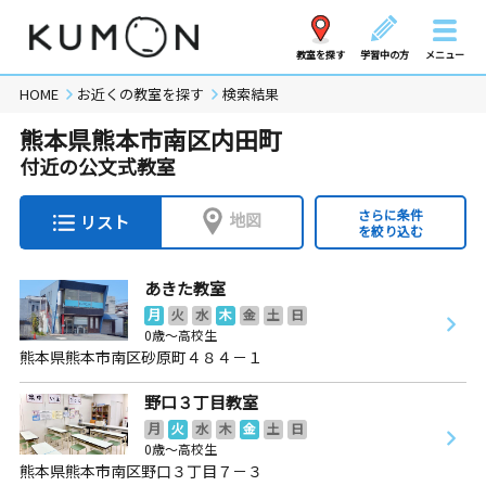
教室を探す
学習中の方
メニュー
HOME
お近くの教室を探す
検索結果
熊本県熊本市南区内田町
付近の公文式教室
さらに条件
地図
リスト
を絞り込む
あきた教室
月
火
水
木
金
土
日
0歳～高校生
熊本県熊本市南区砂原町４８４－１
野口３丁目教室
月
火
水
木
金
土
日
0歳～高校生
熊本県熊本市南区野口３丁目７－３