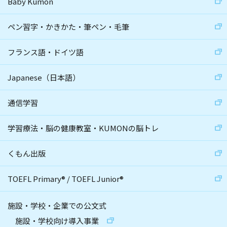
Baby Kumon
ペン習字・かきかた・筆ペン・毛筆
フランス語・ドイツ語
Japanese（日本語）
通信学習
学習療法・脳の健康教室・KUMONの脳トレ
くもん出版
TOEFL Primary
®
/
TOEFL Junior
®
施設・学校・企業での公文式
施設・学校向け導入事業