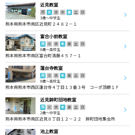
近見教室
月
火
水
木
金
土
日
3歳～中学生
熊本県熊本市南区近見町２４８２－１
富合小前教室
月
火
水
木
金
土
日
0歳～高校生
熊本県熊本市南区富合町清藤４５７－１
蓮台寺教室
月
火
水
木
金
土
日
0歳～高校生
熊本県熊本市西区蓮台寺４丁目１３番３号 コーポ頂鶴１Ｆ
近見鉾町団地教室
月
火
水
木
金
土
日
2歳～中学生
熊本県熊本市南区近見８丁目１２－２２ 鉾町団地集会所
池上教室