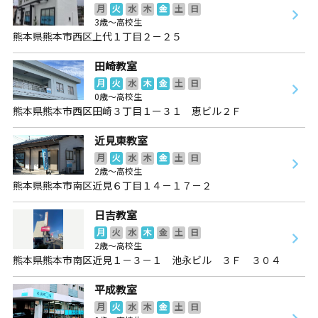
月
火
水
木
金
土
日
3歳～高校生
熊本県熊本市西区上代１丁目２－２５
田崎教室
月
火
水
木
金
土
日
0歳～高校生
熊本県熊本市西区田崎３丁目１ー３１ 恵ビル２Ｆ
近見東教室
月
火
水
木
金
土
日
2歳～高校生
熊本県熊本市南区近見６丁目１４－１７－２
日吉教室
月
火
水
木
金
土
日
2歳～高校生
熊本県熊本市南区近見１－３－１ 池永ビル ３Ｆ ３０４
平成教室
月
火
水
木
金
土
日