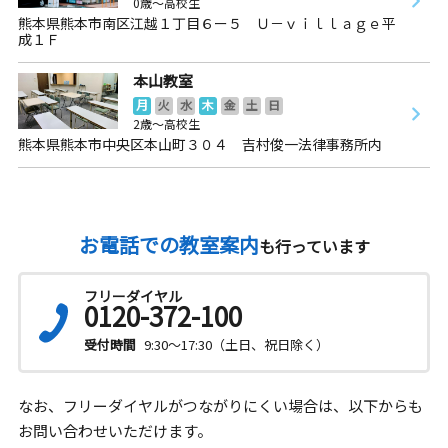
0歳～高校生
熊本県熊本市南区江越１丁目６ー５ Ｕ－ｖｉｌｌａｇｅ平
成１Ｆ
本山教室
月
火
水
木
金
土
日
2歳～高校生
熊本県熊本市中央区本山町３０４ 吉村俊一法律事務所内
お電話での教室案内
も行っています
フリーダイヤル
0120-372-100
受付時間
9:30～17:30（土日、祝日除く）
なお、フリーダイヤルがつながりにくい場合は、以下からも
お問い合わせいただけます。