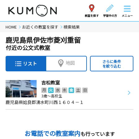
教室を探す
学習中の方
メニュー
HOME
お近くの教室を探す
検索結果
鹿児島県伊佐市菱刈重留
付近の公文式教室
さらに条件
地図
リスト
を絞り込む
吉松教室
月
火
水
木
金
土
日
3歳～高校生
鹿児島県姶良郡湧水町川西１６０４－１
お電話での教室案内
も行っています