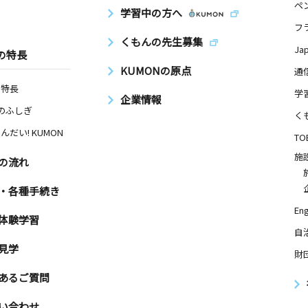
ペ
学習中の方へ
フ
くもんの先生募集
Ja
の特長
KUMONの原点
通
の特長
学
企業情報
Nのふしぎ
く
んだい! KUMON
TO
施
の流れ
・各種手続き
Eng
体験学習
自
見学
財
あるご質問
い合わせ