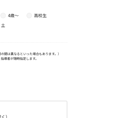
4歳〜
高校生
土
月の間は異なるといった場合もあります。）
、指導者が随時指定します。
日除く）