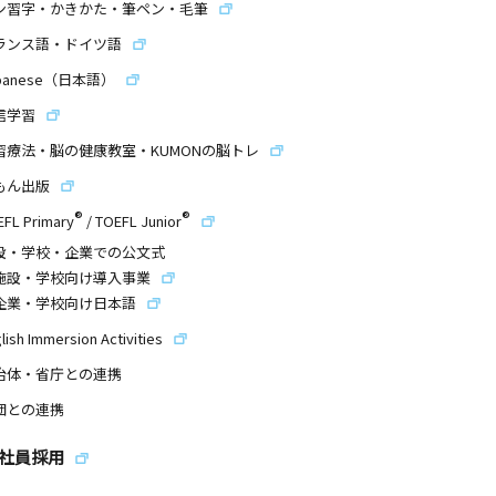
ン習字・かきかた・筆ペン・毛筆
ランス語・ドイツ語
panese（日本語）
信学習
習療法・脳の健康教室・KUMONの脳トレ
もん出版
®
®
EFL Primary
/
TOEFL Junior
設・学校・企業での公文式
施設・学校向け導入事業
企業・学校向け日本語
lish Immersion Activities
治体・省庁との連携
団との連携
社員採用