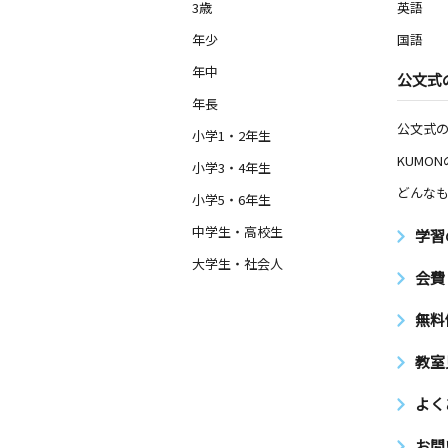
3歳
英語
年少
国語
年中
公文式
年長
公文式
小学1・2年生
KUMO
小学3・4年生
どんなも
小学5・6年生
中学生・高校生
学習
大学生・社会人
会費
無料
教室
よく
お問