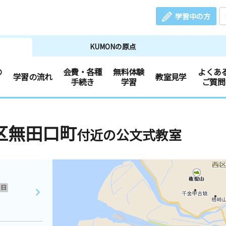
学習中の方
KUMONの原点
の
会費・各種
無料体験
よくあ
学習の流れ
教室見学
手続き
学習
ご質問
区無田口町
付近の公文式教室
日