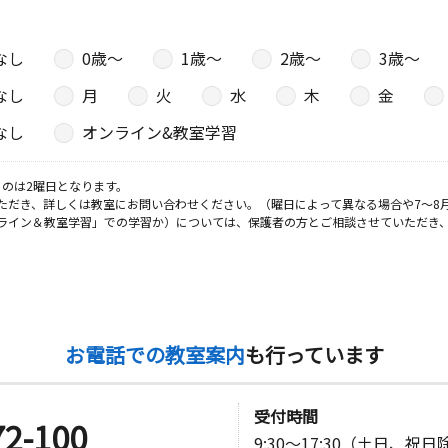
なし
0歳〜
1歳〜
2歳〜
3歳〜
なし
月
火
水
木
金
なし
オンライン&教室学習
のは2曜日となります。
ただき、詳しくは教室にお問い合わせください。（曜日によって異なる場合や7～8
ライン＆教室学習」での学習か）については、保護者の方とご相談させていただき
お電話での教室案内
も行っています
受付時間
72-100
9:30～17:30（土日、祝