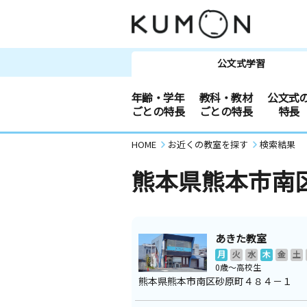
公文式学習
年齢・学年
教科・教材
公文式
ごとの特長
ごとの特長
特長
HOME
お近くの教室を探す
検索結果
熊本県熊本市南
あきた教室
月
火
水
木
金
土
0歳～高校生
熊本県熊本市南区砂原町４８４－１