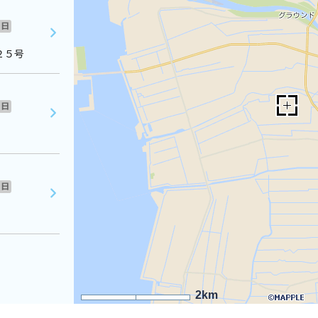
日
２５号
日
日
2km