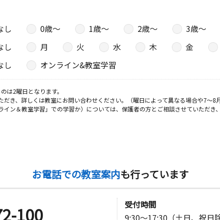
なし
0歳〜
1歳〜
2歳〜
3歳〜
なし
月
火
水
木
金
なし
オンライン&教室学習
のは2曜日となります。
ただき、詳しくは教室にお問い合わせください。（曜日によって異なる場合や7～8
ライン＆教室学習」での学習か）については、保護者の方とご相談させていただき
お電話での教室案内
も行っています
受付時間
72-100
9:30～17:30（土日、祝