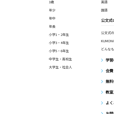
3歳
英語
年少
国語
年中
公文式
年長
公文式
小学1・2年生
KUMO
小学3・4年生
どんなも
小学5・6年生
中学生・高校生
学習
大学生・社会人
会費
無料
教室
よく
お問