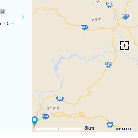
日
５７０－
8km