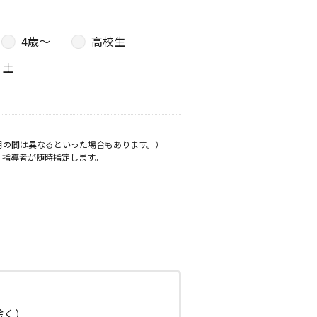
4歳〜
高校生
土
月の間は異なるといった場合もあります。）
、指導者が随時指定します。
日除く）