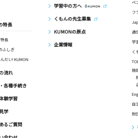
ペ
学習中の方へ
フ
くもんの先生募集
Ja
の特長
KUMONの原点
通
の特長
学
企業情報
Nのふしぎ
く
んだい! KUMON
TO
施
の流れ
・各種手続き
Eng
体験学習
自
見学
財
あるご質問
い合わせ