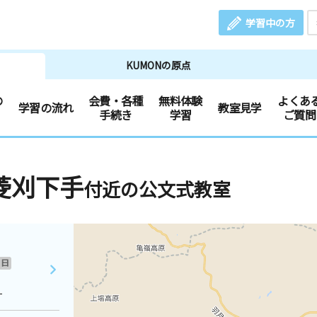
学習中の方
KUMONの原点
の
会費・各種
無料体験
よくあ
学習の流れ
教室見学
手続き
学習
ご質問
菱刈下手
付近の公文式教室
日
１