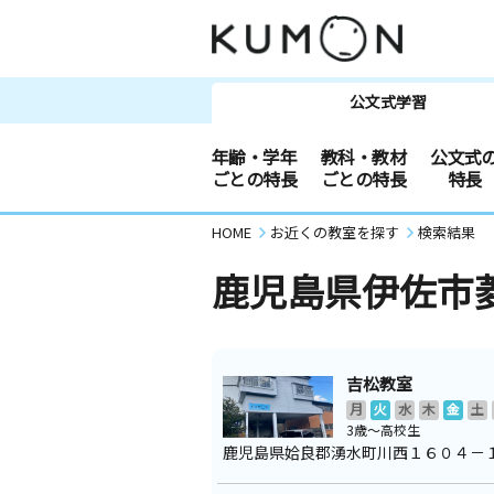
公文式学習
年齢・学年
教科・教材
公文式
ごとの特長
ごとの特長
特長
HOME
お近くの教室を探す
検索結果
鹿児島県伊佐市
吉松教室
月
火
水
木
金
土
3歳～高校生
鹿児島県姶良郡湧水町川西１６０４－