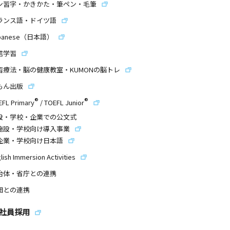
ン習字・かきかた・筆ペン・毛筆
ランス語・ドイツ語
panese（日本語）
信学習
習療法・脳の健康教室・KUMONの脳トレ
もん出版
®
®
EFL Primary
/
TOEFL Junior
設・学校・企業での公文式
施設・学校向け導入事業
企業・学校向け日本語
lish Immersion Activities
治体・省庁との連携
団との連携
社員採用