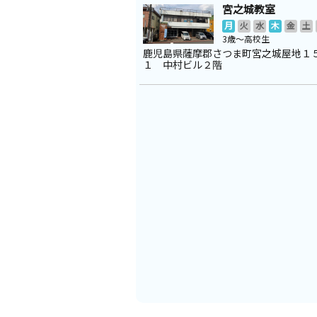
宮之城教室
月
火
水
木
金
土
3歳～高校生
鹿児島県薩摩郡さつま町宮之城屋地１
１ 中村ビル２階