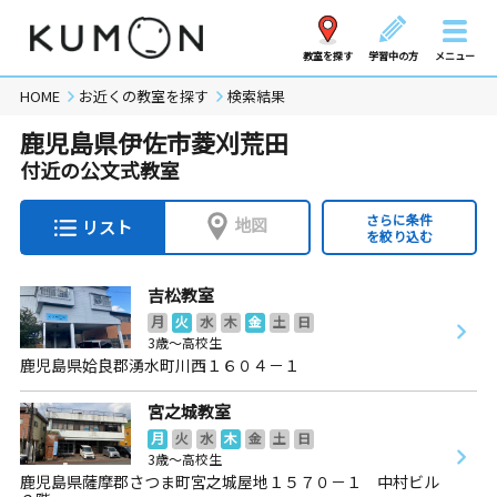
教室を探す
学習中の方
メニュー
HOME
お近くの教室を探す
検索結果
鹿児島県伊佐市菱刈荒田
付近の公文式教室
さらに条件
地図
リスト
を絞り込む
吉松教室
月
火
水
木
金
土
日
3歳～高校生
鹿児島県姶良郡湧水町川西１６０４－１
宮之城教室
月
火
水
木
金
土
日
3歳～高校生
鹿児島県薩摩郡さつま町宮之城屋地１５７０－１ 中村ビル