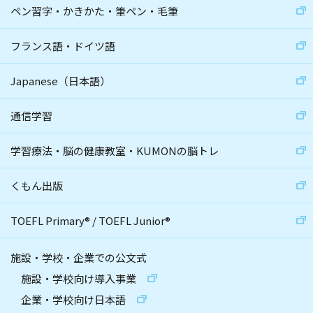
ペン習字・かきかた・筆ペン・毛筆
フランス語・ドイツ語
Japanese（日本語）
通信学習
学習療法・脳の健康教室・KUMONの脳トレ
くもん出版
TOEFL Primary
®
/
TOEFL Junior
®
施設・学校・企業での公文式
施設・学校向け導入事業
企業・学校向け日本語