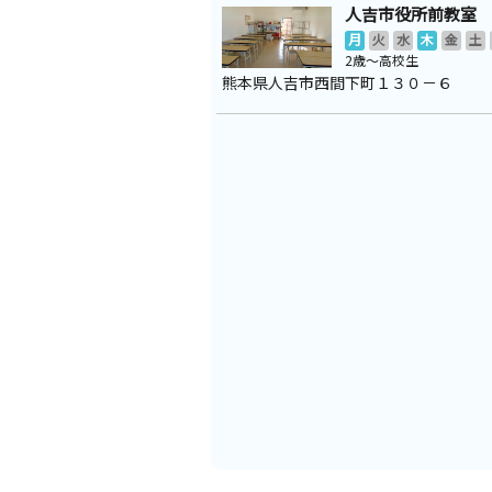
人吉市役所前教室
月
火
水
木
金
土
2歳～高校生
熊本県人吉市西間下町１３０－６