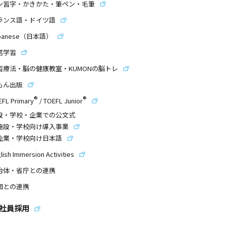
ン習字・かきかた・筆ペン・毛筆
ランス語・ドイツ語
panese（日本語）
信学習
習療法・脳の健康教室・KUMONの脳トレ
もん出版
®
®
EFL Primary
/
TOEFL Junior
設・学校・企業での公文式
施設・学校向け導入事業
企業・学校向け日本語
lish Immersion Activities
治体・省庁との連携
団との連携
社員採用