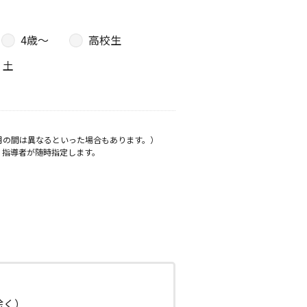
4歳〜
高校生
土
月の間は異なるといった場合もあります。）
、指導者が随時指定します。
日除く）