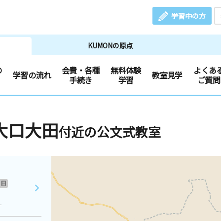
学習中の方
KUMONの原点
の
会費・各種
無料体験
よくあ
学習の流れ
教室見学
手続き
学習
ご質問
大口大田
付近の公文式教室
日
１