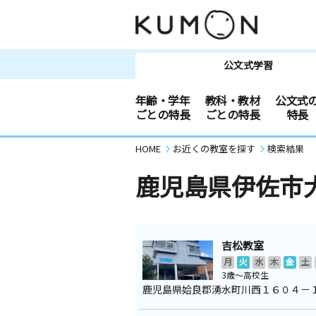
公文式学習
年齢・学年
教科・教材
公文式
ごとの特長
ごとの特長
特長
HOME
お近くの教室を探す
検索結果
鹿児島県伊佐市
吉松教室
月
火
水
木
金
土
3歳～高校生
鹿児島県姶良郡湧水町川西１６０４－