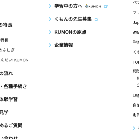
ペ
学習中の方へ
フ
くもんの先生募集
Ja
の特長
KUMONの原点
通
の特長
学
企業情報
Nのふしぎ
く
んだい! KUMON
TO
施
の流れ
・各種手続き
Eng
体験学習
自
見学
財
あるご質問
い合わせ