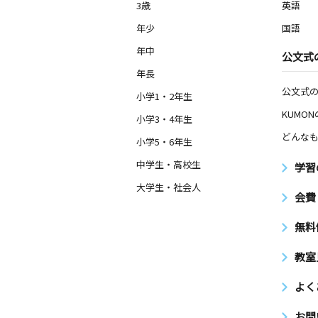
3歳
英語
年少
国語
年中
公文式
年長
公文式
小学1・2年生
KUMO
小学3・4年生
どんなも
小学5・6年生
中学生・高校生
学習
大学生・社会人
会費
無料
教室
よく
お問