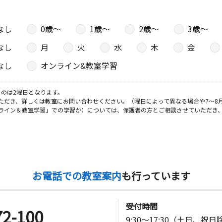
なし
0歳〜
1歳〜
2歳〜
3歳〜
なし
月
火
水
木
金
なし
オンライン&教室学習
のは2曜日となります。
ただき、詳しくは教室にお問い合わせください。（曜日によって異なる場合や7～8
ライン＆教室学習」での学習か）については、保護者の方とご相談させていただき
お電話での教室案内
も行っています
受付時間
72-100
9:30～17:30（土日、祝