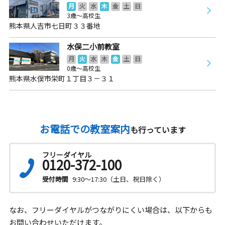
月
火
水
木
金
土
日
3歳～高校生
熊本県人吉市七日町３３番地
水俣二小前教室
月
火
水
木
金
土
日
0歳～高校生
熊本県水俣市栄町１丁目３－３１
お電話での教室案内
も行っています
フリーダイヤル
0120-372-100
受付時間
9:30～17:30（土日、祝日除く）
なお、フリーダイヤルがつながりにくい場合は、以下からも
お問い合わせいただけます。