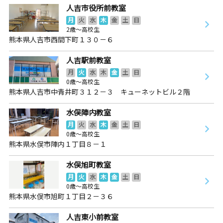
人吉市役所前教室
月
火
水
木
金
土
日
2歳～高校生
熊本県人吉市西間下町１３０－６
人吉駅前教室
月
火
水
木
金
土
日
0歳～高校生
熊本県人吉市中青井町３１２－３ キューネットビル２階
水俣陣内教室
月
火
水
木
金
土
日
0歳～高校生
熊本県水俣市陣内１丁目８－１
水俣旭町教室
月
火
水
木
金
土
日
0歳～高校生
熊本県水俣市旭町１丁目２－３６
人吉東小前教室