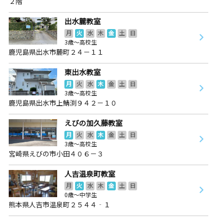
２階
出水麓教室
月
火
水
木
金
土
日
3歳～高校生
鹿児島県出水市麓町２４－１１
東出水教室
月
火
水
木
金
土
日
3歳～高校生
鹿児島県出水市上鯖渕９４２－１０
えびの加久藤教室
月
火
水
木
金
土
日
3歳～高校生
宮崎県えびの市小田４０６－３
人吉温泉町教室
月
火
水
木
金
土
日
0歳～中学生
熊本県人吉市温泉町２５４４‐１