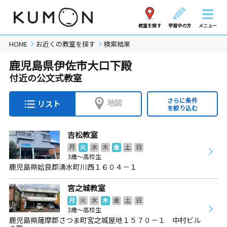
教室を探す
学習中の方
メニュー
HOME
お近くの教室を探す
検索結果
鹿児島県伊佐市大口下殿
付近の公文式教室
さらに条件
地図
リスト
を絞り込む
吉松教室
月
火
水
木
金
土
日
3歳～高校生
鹿児島県姶良郡湧水町川西１６０４－１
宮之城教室
月
火
水
木
金
土
日
3歳～高校生
鹿児島県薩摩郡さつま町宮之城屋地１５７０－１ 中村ビル