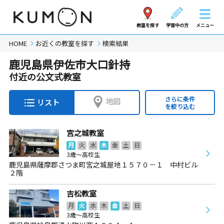
教室を探す
学習中の方
メニュー
HOME
お近くの教室を探す
検索結果
鹿児島県伊佐市大口針持
付近の公文式教室
さらに条件
地図
リスト
を絞り込む
宮之城教室
月
火
水
木
金
土
日
3歳～高校生
鹿児島県薩摩郡さつま町宮之城屋地１５７０－１ 中村ビル
２階
吉松教室
月
火
水
木
金
土
日
3歳～高校生