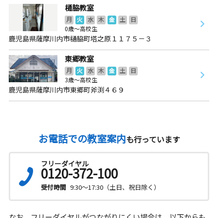
樋脇教室
月
火
水
木
金
土
日
0歳～高校生
鹿児島県薩摩川内市樋脇町塔之原１１７５－３
東郷教室
月
火
水
木
金
土
日
3歳～高校生
鹿児島県薩摩川内市東郷町斧渕４６９
お電話での教室案内
も行っています
フリーダイヤル
0120-372-100
受付時間
9:30～17:30（土日、祝日除く）
なお、フリーダイヤルがつながりにくい場合は、以下からも