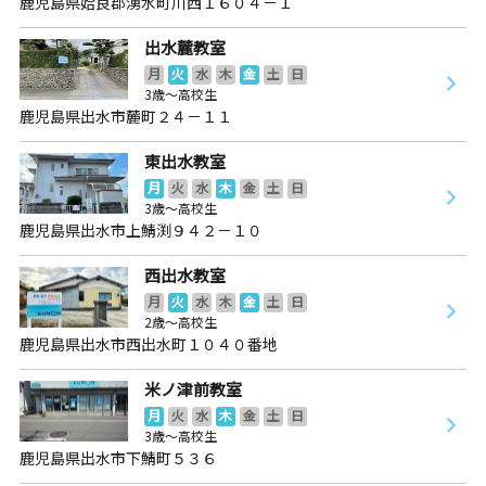
鹿児島県姶良郡湧水町川西１６０４－１
出水麓教室
月
火
水
木
金
土
日
3歳～高校生
鹿児島県出水市麓町２４－１１
東出水教室
月
火
水
木
金
土
日
3歳～高校生
鹿児島県出水市上鯖渕９４２－１０
西出水教室
月
火
水
木
金
土
日
2歳～高校生
鹿児島県出水市西出水町１０４０番地
米ノ津前教室
月
火
水
木
金
土
日
3歳～高校生
鹿児島県出水市下鯖町５３６