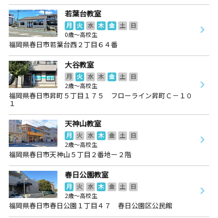
若葉台教室
月
火
水
木
金
土
日
0歳～高校生
福岡県春日市若葉台西２丁目６４番
大谷教室
月
火
水
木
金
土
日
2歳～高校生
福岡県春日市昇町５丁目１７５ フローライン昇町Ｃ－１０
１
天神山教室
月
火
水
木
金
土
日
2歳～高校生
福岡県春日市天神山５丁目２番地ー２階
春日公園教室
月
火
水
木
金
土
日
2歳～高校生
福岡県春日市春日公園１丁目４７ 春日公園区公民館