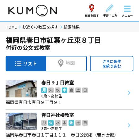
教室を探す
学習中の方
メニュー
HOME
お近くの教室を探す
検索結果
福岡県春日市紅葉ヶ丘東８丁目
付近の公文式教室
さらに条件
地図
リスト
を絞り込む
春日９丁目教室
月
火
水
木
金
土
日
0歳～高校生
福岡県春日市春日９丁目９１
春日神社横教室
月
火
水
木
金
土
日
3歳～高校生
福岡県春日市春日１丁目１１１ 春日公民館（若水会館）