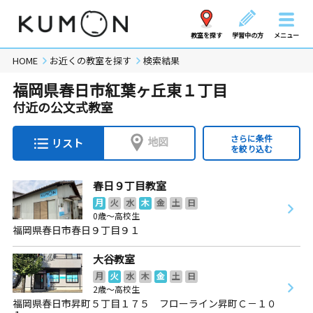
教室を探す
学習中の方
メニュー
HOME
お近くの教室を探す
検索結果
福岡県春日市紅葉ヶ丘東１丁目
付近の公文式教室
さらに条件
地図
リスト
を絞り込む
春日９丁目教室
月
火
水
木
金
土
日
0歳～高校生
福岡県春日市春日９丁目９１
大谷教室
月
火
水
木
金
土
日
2歳～高校生
福岡県春日市昇町５丁目１７５ フローライン昇町Ｃ－１０