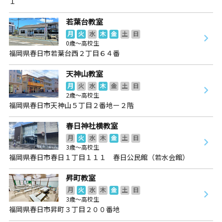
１
若葉台教室
月
火
水
木
金
土
日
0歳～高校生
福岡県春日市若葉台西２丁目６４番
天神山教室
月
火
水
木
金
土
日
2歳～高校生
福岡県春日市天神山５丁目２番地ー２階
春日神社横教室
月
火
水
木
金
土
日
3歳～高校生
福岡県春日市春日１丁目１１１ 春日公民館（若水会館）
昇町教室
月
火
水
木
金
土
日
3歳～高校生
福岡県春日市昇町３丁目２００番地