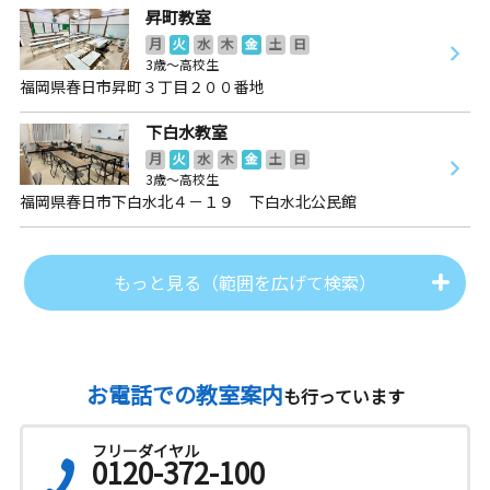
昇町教室
月
火
水
木
金
土
日
3歳～高校生
福岡県春日市昇町３丁目２００番地
下白水教室
月
火
水
木
金
土
日
3歳～高校生
福岡県春日市下白水北４－１９ 下白水北公民館
もっと見る（範囲を広げて検索）
お電話での教室案内
も行っています
フリーダイヤル
0120-372-100