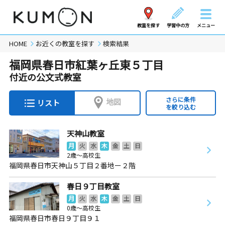
教室を探す
学習中の方
メニュー
HOME
お近くの教室を探す
検索結果
福岡県春日市紅葉ヶ丘東５丁目
付近の公文式教室
さらに条件
地図
リスト
を絞り込む
天神山教室
月
火
水
木
金
土
日
2歳～高校生
福岡県春日市天神山５丁目２番地ー２階
春日９丁目教室
月
火
水
木
金
土
日
0歳～高校生
福岡県春日市春日９丁目９１