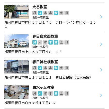
大谷教室
月
火
水
木
金
土
日
2歳～高校生
福岡県春日市昇町５丁目１７５ フローライン昇町Ｃ－１０
１
春日白水西教室
月
火
水
木
金
土
日
0歳～高校生
福岡県春日市上白水３丁目４８ ２Ｆ
春日神社横教室
月
火
水
木
金
土
日
3歳～高校生
福岡県春日市春日１丁目１１１ 春日公民館（若水会館）
白水ヶ丘教室
月
火
水
木
金
土
日
2歳～高校生
福岡県春日市白水ヶ丘４丁目８６