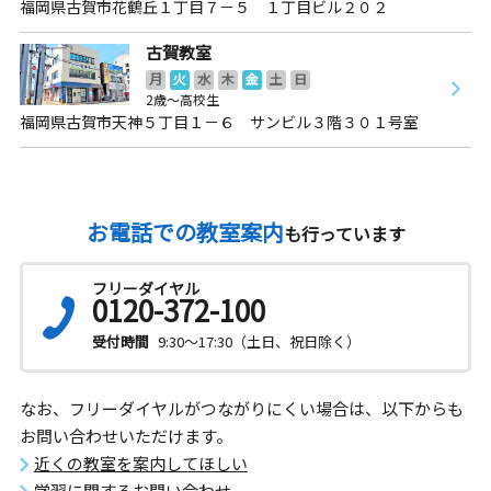
福岡県古賀市花鶴丘１丁目７－５ １丁目ビル２０２
古賀教室
月
火
水
木
金
土
日
2歳～高校生
福岡県古賀市天神５丁目１－６ サンビル３階３０１号室
お電話での教室案内
も行っています
フリーダイヤル
0120-372-100
受付時間
9:30～17:30（土日、祝日除く）
なお、フリーダイヤルがつながりにくい場合は、以下からも
お問い合わせいただけます。
近くの教室を案内してほしい
学習に関するお問い合わせ