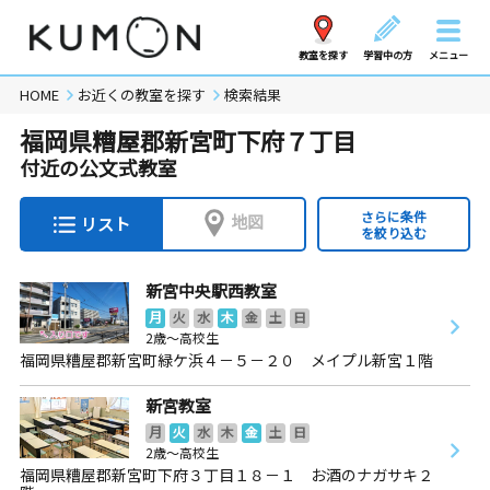
教室を探す
学習中の方
メニュー
HOME
お近くの教室を探す
検索結果
福岡県糟屋郡新宮町下府７丁目
付近の公文式教室
さらに条件
地図
リスト
を絞り込む
新宮中央駅西教室
月
火
水
木
金
土
日
2歳～高校生
福岡県糟屋郡新宮町緑ケ浜４－５－２０ メイプル新宮１階
新宮教室
月
火
水
木
金
土
日
2歳～高校生
福岡県糟屋郡新宮町下府３丁目１８－１ お酒のナガサキ２