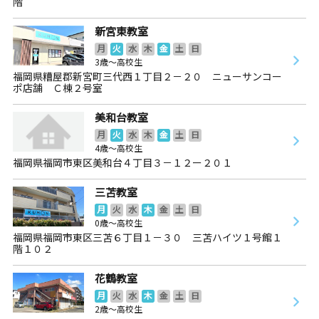
階
新宮東教室
月
火
水
木
金
土
日
3歳～高校生
福岡県糟屋郡新宮町三代西１丁目２－２０ ニューサンコー
ポ店舗 Ｃ棟２号室
美和台教室
月
火
水
木
金
土
日
4歳～高校生
福岡県福岡市東区美和台４丁目３－１２ー２０１
三苫教室
月
火
水
木
金
土
日
0歳～高校生
福岡県福岡市東区三苫６丁目１－３０ 三苫ハイツ１号館１
階１０２
花鶴教室
月
火
水
木
金
土
日
2歳～高校生