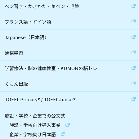
ペン習字・かきかた・筆ペン・毛筆
フランス語・ドイツ語
Japanese（日本語）
通信学習
学習療法・脳の健康教室・KUMONの脳トレ
くもん出版
TOEFL Primary
®
/
TOEFL Junior
®
施設・学校・企業での公文式
施設・学校向け導入事業
企業・学校向け日本語