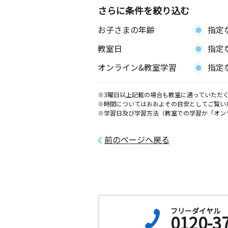
福岡県福岡市東区三苫６丁目１－３０
さらに条件を絞り込む
ツ１号館１階１０２
お子さまの年齢
指定
教室日
指定
オンライン&教室学習
指定
※3曜日以上記載の場合も教室に通っていただく
※時間についてはおおよその目安としてご覧い
※学習日及び学習方法（教室での学習か「オン
前のページへ戻る
フリーダイヤル
0120-3