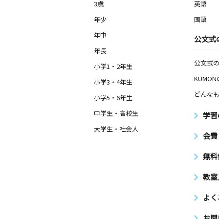
3歳
英語
年少
国語
年中
公文式
年長
公文式
小学1・2年生
KUMO
小学3・4年生
どんなも
小学5・6年生
中学生・高校生
学習
大学生・社会人
会費
無料
教室
よく
お問