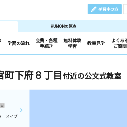
学習中の方
KUMONの原点
の
会費・各種
無料体験
よくあ
学習の流れ
教室見学
手続き
学習
ご質問
宮町下府８丁目
付近の公文式教室
日
０ メイプ