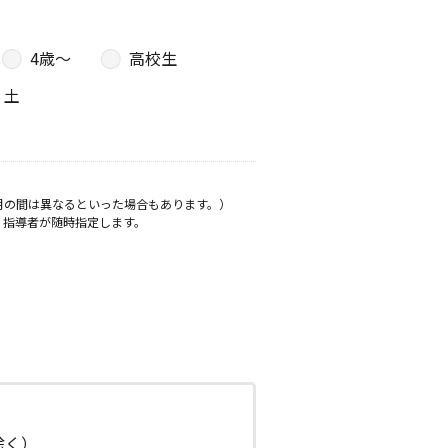
4歳〜
高校生
土
月の間は異なるといった場合もあります。）
、指導者が随時指定します。
日除く）