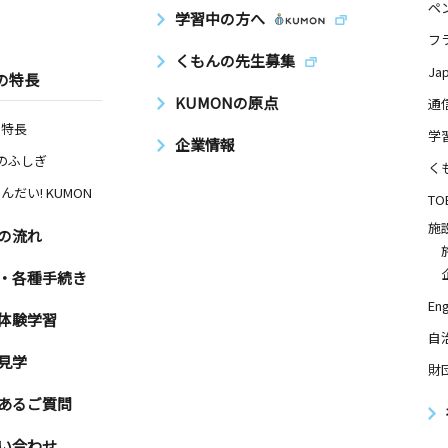
ペ
学習中の方へ
フ
くもんの先生募集
Ja
の特長
KUMONの原点
通
の特長
学
企業情報
Nのふしぎ
く
んだい! KUMON
TO
施
の流れ
・各種手続き
Eng
体験学習
自
見学
財
あるご質問
い合わせ