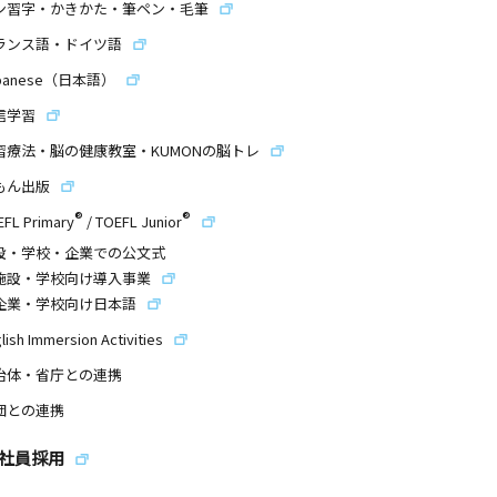
ン習字・かきかた・筆ペン・毛筆
ランス語・ドイツ語
panese（日本語）
信学習
習療法・脳の健康教室・KUMONの脳トレ
もん出版
®
®
EFL Primary
/
TOEFL Junior
設・学校・企業での公文式
施設・学校向け導入事業
企業・学校向け日本語
lish Immersion Activities
治体・省庁との連携
団との連携
社員採用