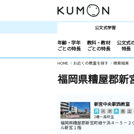
公文式学習
年齢・学年
教科・教材
公文式
ごとの特長
ごとの特長
特長
HOME
お近くの教室を探す
検索結果
福岡県糟屋郡新
新宮中央駅西教室
月
火
水
木
金
土
2歳～高校生
福岡県糟屋郡新宮町緑ケ浜４－５－２
ル新宮１階