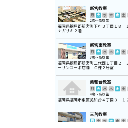
新宮教室
月
火
水
木
金
土
2歳～高校生
福岡県糟屋郡新宮町下府３丁目１８－
ナガサキ２階
新宮東教室
月
火
水
木
金
土
3歳～高校生
福岡県糟屋郡新宮町三代西１丁目２－
ーサンコーポ店舗 Ｃ棟２号室
美和台教室
月
火
水
木
金
土
4歳～高校生
福岡県福岡市東区美和台４丁目３－１
三苫教室
月
火
水
木
金
土
0歳～高校生