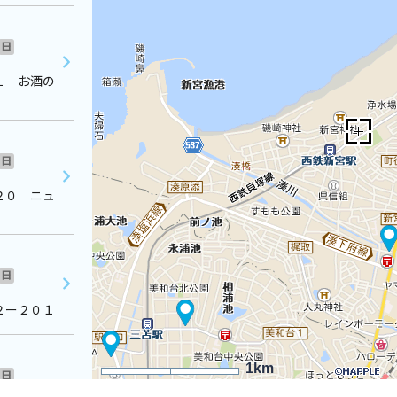
日
１ お酒の
日
２０ ニュ
日
２ー２０１
1km
日