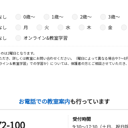
 三苫ハイ
なし
0歳〜
1歳〜
2歳〜
3歳〜
なし
月
火
水
木
金
なし
オンライン&教室学習
のは2曜日となります。
ただき、詳しくは教室にお問い合わせください。（曜日によって異なる場合や7～8
ライン＆教室学習」での学習か）については、保護者の方とご相談させていただき
お電話での教室案内
も行っています
受付時間
72-100
9:30～17:30（土日、祝